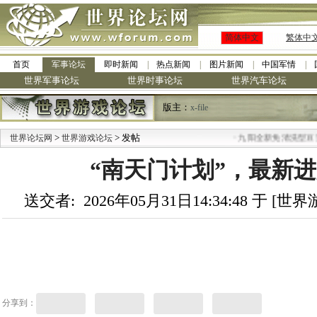
简体中文
繁体中
首页
军事论坛
即时新闻
热点新闻
图片新闻
中国军情
世界军事论坛
世界时事论坛
世界汽车论坛
版主：
x-file
>
> 发帖
·
世界论坛网
世界游戏论坛
九阳全新免清洗型豆浆机 全
“南天门计划”，最新
送交者: 2026年05月31日14:34:48 于 [
分享到：