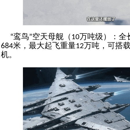
“鸾鸟”空天母舰（10万吨级）：全
684米，最大起飞重量12万吨，可搭载
机。