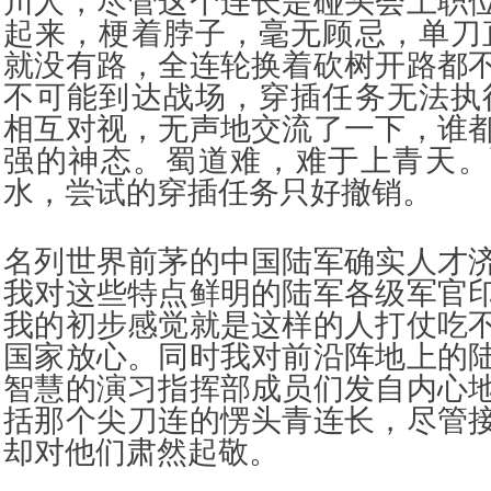
川人，尽管这个连长是碰头会上职
起来，梗着脖子，毫无顾忌，单刀
就没有路，全连轮换着砍树开路都
不可能到达战场，穿插任务无法执
相互对视，无声地交流了一下，谁
强的神态。蜀道难，难于上青天。
水，尝试的穿插任务只好撤销。
名列世界前茅的中国陆军确实人才
我对这些特点鲜明的陆军各级军官
我的初步感觉就是这样的人打仗吃
国家放心。同时我对前沿阵地上的
智慧的演习指挥部成员们发自内心
括那个尖刀连的愣头青连长，尽管
却对他们肃然起敬。