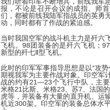
我们听着印军不断增兵，前线我军
报，不论是召开会议的成指、师首
们，都被前线我陆军指战员的英勇
动，同时都有了作战的紧迫感。
当时我国空军的战斗机主力是歼六
飞机。98团装备的是歼六飞机；9
新型的歼七Ⅱ型飞机。
此时的印军军事指导思想是以“攻势
期视我军为主要作战对象。印空军
战的约有21—23个飞行中队，主
米格21比斯、米格23、苏7、法国的
虎等，并装备有大量的直升机、运
机近300架。印空军的装备总体水