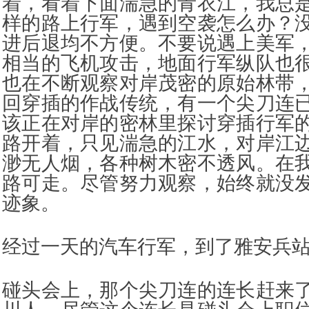
着，看着下面湍急的青衣江，我总
样的路上行军，遇到空袭怎么办？
进后退均不方便。不要说遇上美军
相当的飞机攻击，地面行军纵队也
也在不断观察对岸茂密的原始林带
回穿插的作战传统，有一个尖刀连
该正在对岸的密林里探讨穿插行军
路开着，只见湍急的江水，对岸江
渺无人烟，各种树木密不透风。在
路可走。尽管努力观察，始终就没
迹象。
经过一天的汽车行军，到了雅安兵
碰头会上，那个尖刀连的连长赶来