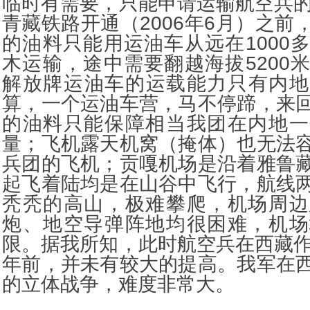
临时有需要，只能申请运输航空兵的
青藏铁路开通（2006年6月）之前
的油料只能用运油车从远在1000
木运输，途中需要翻越海拔5200
解放牌运油车的运载能力只有内地
算，一个运油车营，马不停蹄，来
的油料只能保障相当我团在内地一
量；飞机露天机窝（掩体）也无法
兵团的飞机；贡嘎机场是沿着雅鲁
起飞着陆均是在山谷中飞行，航线
秃秃的高山，极难攀爬，机场周边
炮、地空导弹阵地均很困难，机场
限。据我所知，此时航空兵在西藏作
年前，并未有较大的提高。我军在
的立体战争，难度非常大。