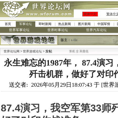
简体中文
繁体中
首页
军事论坛
即时新闻
热点新闻
图片新闻
中国军情
世界军事论坛
世界时事论坛
世界汽车论坛
版主：
x-file
>
> 发帖
世界论坛网
世界游戏论坛
永生难忘的1987年， 87.4演
歼击机群，做好了对印
送交者: 2026年05月29日18:07:43 于 [
87.4演习，我空军第33