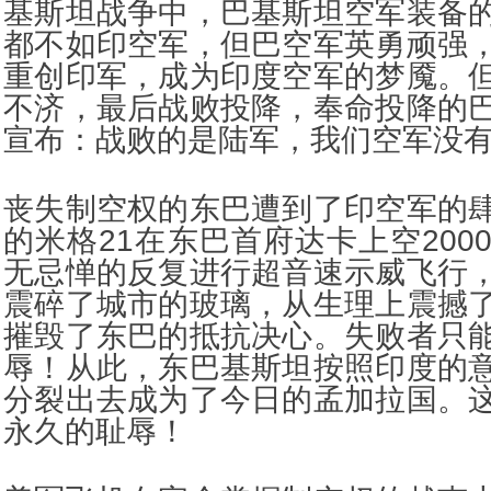
基斯坦战争中，巴基斯坦空军装备
都不如印空军，但巴空军英勇顽强
重创印军，成为印度空军的梦魇。
不济，最后战败投降，奉命投降的
宣布：战败的是陆军，我们空军没
丧失制空权的东巴遭到了印空军的
的米格21在东巴首府达卡上空200
无忌惮的反复进行超音速示威飞行
震碎了城市的玻璃，从生理上震撼
摧毁了东巴的抵抗决心。失败者只
辱！从此，东巴基斯坦按照印度的
分裂出去成为了今日的孟加拉国。
永久的耻辱！