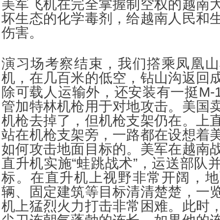
美军飞机在完全掌握制空权的越南
坏生态的化学毒剂，给越南人民和
伤害。
演习场考察结束，我们撘乘凤凰山
机，在几百米的低空，钻山沟返回
除可载人运输外，还安装有一挺M-134
管加特林机枪用于对地攻击。美国
机枪去掉了，但机枪支架仍在。上
站在机枪支架旁，一路都在设想着
如何攻击地面目标的。美军在越南
直升机实施“蛙跳战术”，运送部队
标。在直升机上视野非常开阔，地
辆、固定建筑等目标清清楚楚，一
机上猛烈火力打击非常困难。此时