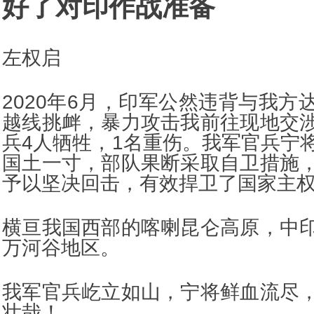
好了对印作战准备
左权启
2020年6月，印军公然违背与我方
越线挑衅，暴力攻击我前往现地交
兵4人牺牲，1名重伤。我军官兵宁
国土一寸，部队果断采取自卫措施
予以坚决回击，有效捍卫了国家主
横亘我国西部的喀喇昆仑高原，中
万河谷地区。
我军官兵屹立如山，宁将鲜血流尽
壮哉！