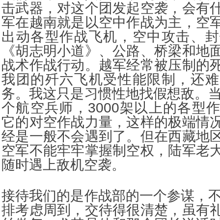
击武器，对这个团发起空袭，会有
军在越南就是以空中作战为主，空
出动各型作战飞机，空中攻击、封
《胡志明小道》、公路、桥梁和地
战术作战行动。越军经常被压制的
我团的歼六飞机受性能限制，还难
务。我这只是习惯性地找假想敌。当
个航空兵师，3000架以上的各型
它的对空作战力量，这样的极端情
经是一般不会遇到了。但在西藏地
空军不能牢牢掌握制空权，陆军老
随时遇上敌机空袭。
接待我们的是作战部的一个参谋，不
排考虑周到，交待得很清楚，虽有