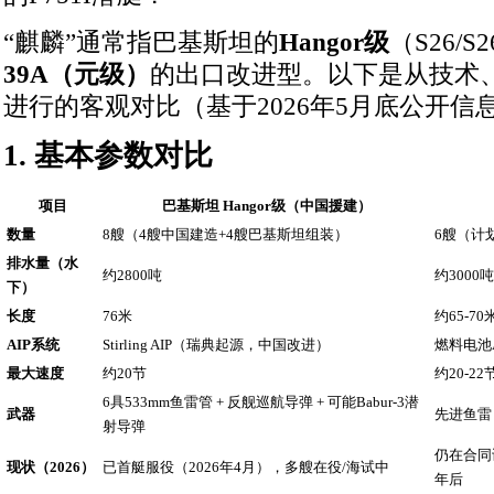
“麒麟”通常指巴基斯坦的
Hangor级
（S26/S
39A（元级）
的出口改进型。以下是从技术
进行的客观对比（基于2026年5月底公开信
1. 基本参数对比
项目
巴基斯坦 Hangor级（中国援建）
数量
8艘（4艘中国建造+4艘巴基斯坦组装）
6艘（计
排水量（水
约2800吨
约300
下）
长度
76米
约65-70
AIP系统
Stirling AIP（瑞典起源，中国改进）
燃料电池A
最大速度
约20节
约20-2
6具533mm鱼雷管 + 反舰巡航导弹 + 可能Babur-3潜
武器
先进鱼雷
射导弹
仍在合同
现状（2026）
已首艇服役（2026年4月），多艘在役/海试中
年后