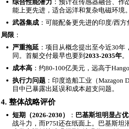
综合性能潜力
：预计在传感器融合、作
能上更先进，适合远洋和复杂电磁环境
武器集成
：可能配备更先进的印度/西方
局限
：
严重拖延
：项目从概念提出至今近30年
同。首艇交付最早也要到
2033-2035年
。
成本高
：约80-100亿美元，远高于Hang
执行力问题
：印度造船工业（Mazagon Do
目中已暴露出延误和成本超支问题。
4. 整体战略评价
短期（2026-2030）
：
巴基斯坦明显占优
战斗力，而P75I还在纸面上。巴基斯