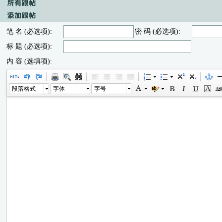
笔 名 (必选项):
密 码 (必选项):
标 题 (必选项):
内 容 (选填项):
段落格式
字体
字号