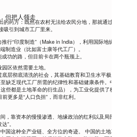
地，但把人领走
出的药方：既然在农村无法给农民分地，那就通过发展制造
接吸引到城市工厂里来。
行“印度制造”（Make in India），利用国际地缘政治的变
低端制造业（比如富士康等代工厂）。
能成功的路，但目前卡在两个瓶颈上。
业园区依然需要土地。
历过底层彻底清洗的社会，其基础教育和卫生水平极差。印度
甚至缺乏现代工厂所需的纪律性和基础健康条件。中国当年的
这些都是土地革命的衍生品），为工业化提供了极其健康的
目前更多是“人口负担”，而非红利。
时间
，靠资本的慢慢渗透、地缘政治的红利以及局部的数字
达”。
制中国这种全产业链、全方位的奇迹。
 中国的土地革命就