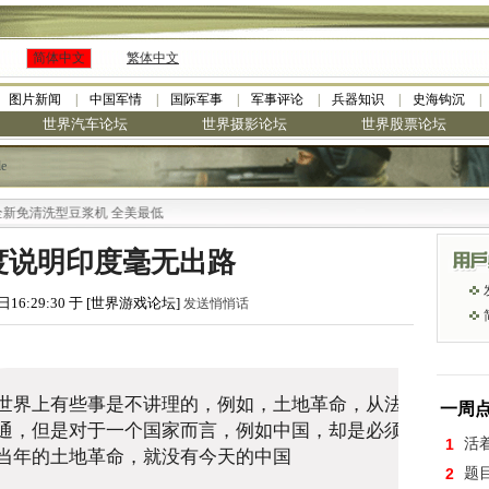
简体中文
繁体中文
图片新闻
中国军情
国际军事
军事评论
兵器知识
史海钩沉
世界汽车论坛
世界摄影论坛
世界股票论坛
le
豆浆机 全美最低
度说明印度毫无出路
日16:29:30 于 [世界游戏论坛]
发送悄悄话
世界上有些事是不讲理的，例如，土地革命，从法理讲不
一周
通，但是对于一个国家而言，例如中国，却是必须的，没有
1
活
当年的土地革命，就没有今天的中国
2
题