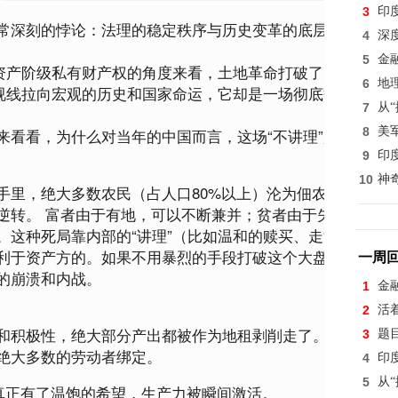
3
印
常深刻的悖论：
法理的稳定秩序与历史变革的底层逻辑之间
4
深
5
金
者资产阶级私有财产权的角度来看，土地革命打破了当时的契
6
地
把视线拉向宏观的历史和国家命运，它却是一场彻底翻转社会
7
从
来看看，为什么对当年的中国而言，这场“不讲理”是必须的
8
美
9
印
10
神
手里，绝大多数农民（占人口80%以上）沦为佃农。这种结
逆转
。 富者由于有地，可以不断兼并；贫者由于失地，只能
。这种死局靠内部的“讲理”（比如温和的赎买、走法律程序
利于资产方的。如果不用暴烈的手段打破这个大盘，社会很
一周
的崩溃和内战。
1
金
2
活
和积极性，绝大部分产出都被作为地租剥削走了。土地革命
3
题
绝大多数的劳动者绑定。
4
印
5
从
真正有了温饱的希望，生产力被瞬间激活。