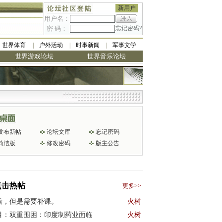
新用户
用户名：
密 码：
忘记密码?
世界体育
户外活动
时事新闻
军事文学
世界游戏论坛
世界音乐论坛
发布新帖
论坛文库
忘记密码
简洁版
修改密码
版主公告
点击热帖
更多>>
着，但是需要补课。
火树
目：双重围困：印度制药业面临
火树