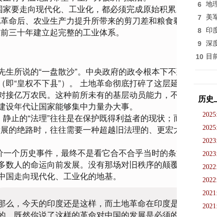
6
地
国家要走向现代化、工业化，都必须完成原始积累。中国的
7
美
地革命后、农业生产力提升所带来的剪刀差和粮食剩余支撑起
在前三十年建立起完整的工业体系。
8
印
9
深
10
目
先生所说的“一盘散沙”。中央政府的政令根本下不到县以下
即“皇权不下县”）。 土地革命彻底打碎了这层延续了几千
对接亿万农民。这种前所未有的基层动员能力，不仅在战争
历史
建设年代让国家能够集中力量办大事。
2025
、静止的“法理”往往是在保护既得利益者的现状；而当现状
展的绝路时，往往需要一种超越旧法理的、更宏大的“历
2025
2023
评价一个历史事件，最终不是看它合不合乎当时的条文，而是
2023
多数人的命运向前发展。没有那场对旧秩序的颠覆，就无法
2022
中国走向现代化、工业化的地基。
2022
2021
那么，今天的印度还是这样，而土地革命在印度是不可能
2021
的，既然你说了这样的革命对中国的发展是必须的，那么对