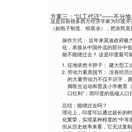
方案三：“以工代迁”——不分
这是目前很多西方经济学家为印度开
（如电子制造、组装业），把农民直
操作方式：
 近年来莫迪政府极力推
化，承接从中国外流的部分中
能不能绕过去？
这是印度最可
征地依然卡脖子：
 建大型工
劳动力素质脱节：
 没有经
的大量劳动力不仅不识字，
脚医生运动和普及小学教育（
口红利”；而印度的低端人口
总结：能绕过去吗？
理论上，印度可以通过
超长的
化繁荣，实现某种程度的“中等发
但从历史效率来看，
它无法复