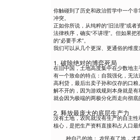
你触碰到了历史和政治哲学中一个非
冲突
。
正如你所说，从纯粹的“旧法理”或
法律秩序，确实“不讲理”。但如果
的“必要手术”。
我们可以从几个更深、更通俗的维度
1. 破除绝对的博弈死局
在旧中国，土地高度集中在少数地主
有一个致命的特点：
自我强化，无法
高利贷，最后出卖子孙和仅存的口粮
解不开的，因为游戏规则本身就是有
就会因为极端的两极分化而走向彻底
2. 释放最庞大的底层生产力
没有土地，农民就没有生产的自主性
核心，是把生产资料直接和占人口最
种自己的地：
 农民有了地，才