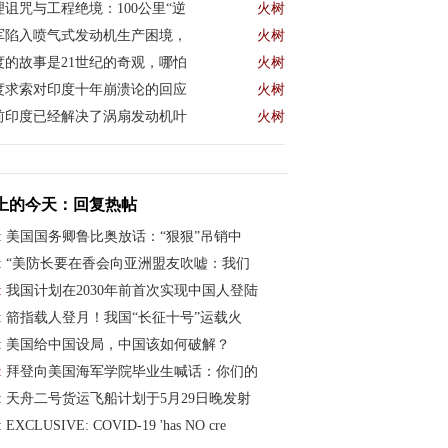
理诅咒与工程绝境：100公里“逆
火树
工业
军陷入喷气式发动机生产困境，
火树
来
度的故事是21世纪的奇观，哪怕
火树
度求索对印度十年崩溃论的回应
火树
前印度已经解决了涡扇发动机叶
火树
，基
年
年
上的今天：回复热帖
:
美国国务卿鲁比奥放话：“狠狠”吊销中
:
“美防长要在香会向亚洲盟友吹嘘：我们
:
我国计划在2030年前首次实现中国人登陆
看它
:
箭指载人登月！我国“长征十号”运载火
彻
:
美国给中国设局，中国该如何破解？
:
拜登向美国海军学院毕业生喊话：你们的
:
天舟二号货运飞船计划于5月29日晚发射
:
EXCLUSIVE: COVID-19 'has NO cre