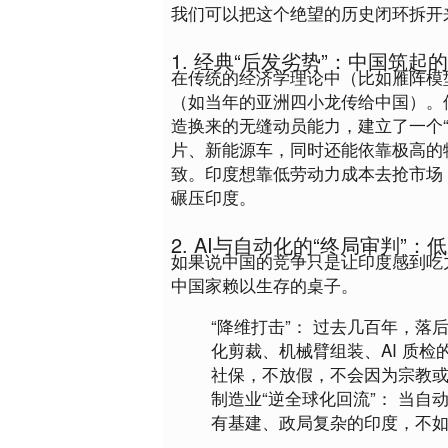
我们可以把这个绝望的历史闭环拆开
1. 经典“后发劣势”：中国筑起
在传统的经济学理论中（比如雁阵模
（如当年的亚洲四小龙传给中国）。
造换来的无缝动员能力，建立了一个
片、新能源车，同时还能依靠极高的
致。印度想靠低劳动力成本去抢市场
碾压印度。
2. AI与自动化的“终局审判”
如果说中国的竞争只是让印度感到吃
中国家赖以生存的桌子。
“降维打击”：
 过去几百年，落
化剪裁、机械臂组装、AI 质
社保，不放假，不会因为宗教
制造业“逆全球化回流”：
 当自
有基建、政局复杂的印度，不