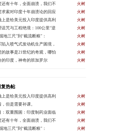
度还有十年，全面崩溃，我们不
火树
的
度求索对印度十年崩溃论的回应
火树
融上是给美元投入印度提供高利
火树
约和
理诅咒与工程绝境：100公里“逆
火树
底层
“掘地三尺”到“截流断粮”：
火树
：
军陷入喷气式发动机生产困境，
火树
度的故事是21世纪的奇观，哪怕
火树
奇的印度，神奇的班加罗尔
火树
构
借
）是
快
回复热帖
融上是给美元投入印度提供高利
火树
着，但是需要补课。
火树
的
目：双重围困：印度制药业面临
火树
度还有十年，全面崩溃，我们不
火树
“掘地三尺”到“截流断粮”：
火树