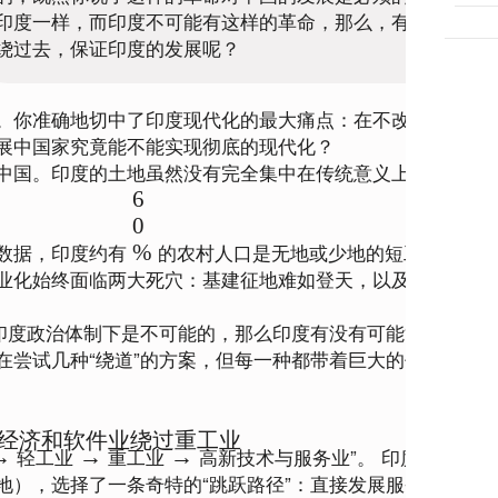
印度一样，而印度不可能有这样的革命，那么，有没有办法
绕过去，保证印度的发展呢？
。你准确地切中了印度现代化的最大痛点：
在不改变土地私
展中国家究竟能不能实现彻底的现代化？
中国。印度的土地虽然没有完全集中在传统意义上的“大地主
6
0
数据，印度约有 
 的农村人口是无地或少地的短工。因为
%
业化始终面临两大死穴：
基建征地难如登天
，以及
无法把庞
印度政治体制下是不可能的，那么印度有没有可能“绕过去”？
在尝试几种“绕道”的方案，但每一种都带着巨大的代价和不
字经济和软件业绕过重工业
 轻工业 
 重工业 
 高新技术与服务业”。 印度因为搞不
→
→
→
地），选择了一条奇特的“跳跃路径”：直接发展服务业和数