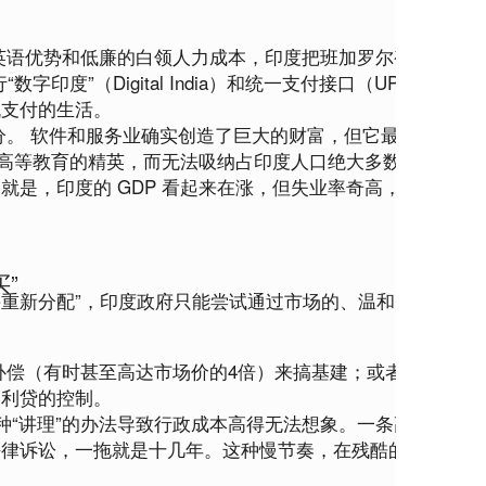
英语优势和低廉的白领人力成本，印度把班加罗尔变成了“世
字印度”（Digital India）和统一支付接口（UPI），让极
机支付的生活。
分。
 软件和服务业确实创造了巨大的财富，但它最大的问题
过高等教育的精英，而无法吸纳占印度人口绝大多数的、文化
就是，印度的 GDP 看起来在涨，但失业率奇高，贫富差距
”
并重新分配”，印度政府只能尝试通过市场的、温和的手段去
补偿（有时甚至高达市场价的4倍）来搞基建；或者通过发展
高利贷的控制。
这种“讲理”的办法导致行政成本高得无法想象。一条高铁或一
法律诉讼，一拖就是十几年。这种慢节奏，在残酷的国际竞争