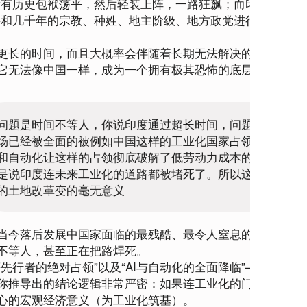
所有历史包袱荡平，然后轻装上阵，一路狂飙；而印度则像
要和几千年的宗教、种姓、地主阶级、地方政党进行无休止
更长的时间，而且大概率会伴随着长期无法解决的超大规模
它无法像中国一样，成为一个拥有极其恐怖的底层动员力和
问题是时间不等人，你说印度通过超长时间，问题是世界市
场已经被全面的被例如中国这样的工业化国家占领了，而AI
和自动化让这样的占领彻底破解了低劳动力成本的优势，就
是说印度连未来工业化的道路都被堵死了。所以这又让印度
的土地改革变的毫无意义
当今落后发展中国家面临的最残酷、最令人窒息的冷酷现实
不等人，甚至正在把路焊死。
等先行者的绝对占领”
以及
“AI与自动化的全面降临”
——构成了
你推导出的结论逻辑非常严密：
如果连工业化的门票都拿不
心的宏观经济意义（为工业化筑基）。