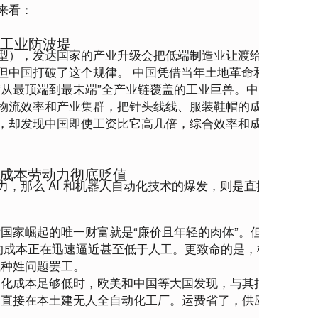
来看：
的工业防波堤
型），发达国家的产业升级会把低端制造业让渡给后发国家
但中国打破了这个规律。 中国凭借当年土地革命和彻底社会
“从最顶端到最末端”全产业链覆盖的工业巨兽。中国不仅能
物流效率和产业集群，把针头线线、服装鞋帽的成本压到极
，却发现中国即使工资比它高几倍，综合效率和成本依然全
：低成本劳动力彻底贬值
力，那么 
AI 和机器人自动化技术的爆发，则是直接掀翻了发
后国家崛起的唯一财富就是“廉价且年轻的肉体”。但现在，自
检的成本正在迅速逼近甚至低于人工。更致命的是，机器不需要
或种姓问题罢工。
动化成本足够低时，欧美和中国等大国发现，与其把工厂设在
如直接在本土建无人全自动化工厂。运费省了，供应链更安全