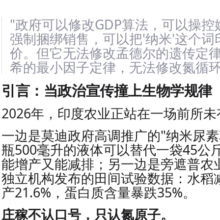
"政府可以修改GDP算法，可以操
强制捆绑销售，可以把'纳米'这个
价。但它无法修改孟德尔的遗传定
希的最小因子定律，无法修改氮循环
引言：当政治宣传撞上生物学规律
2026年，印度农业正站在一场前所
一边是莫迪政府高调推广的"纳米尿素
瓶500毫升的液体可以替代一袋45公
能增产又能减排；另一边是旁遮普农业
独立机构发布的田间试验数据：水稻减
产21.6%，蛋白质含量暴跌35%。
庄稼不认口号，只认氮原子。