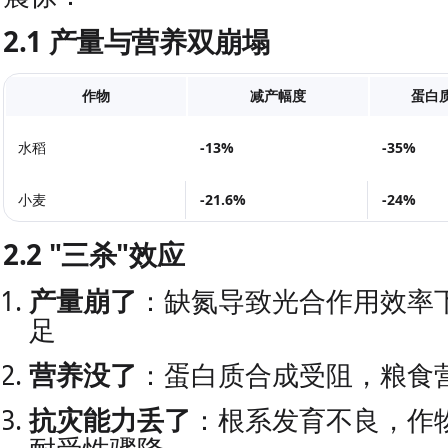
2.1 产量与营养双崩塌
作物
减产幅度
蛋白
水稻
-13%
-35%
小麦
-21.6%
-24%
2.2 "三杀"效应
产量崩了
：缺氮导致光合作用效率
足
营养没了
：蛋白质合成受阻，粮食
抗灾能力丢了
：根系发育不良，作