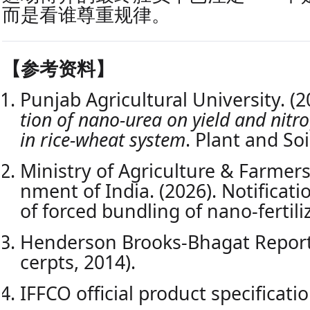
而是看谁尊重规律。
【参考资料】
Punjab Agricultural University. (2
tion of nano-urea on yield and nitro
in rice-wheat system
. Plant and Soi
Ministry of Agriculture & Farmer
nment of India. (2026). Notificati
of forced bundling of nano-fertili
Henderson Brooks-Bhagat Report 
cerpts, 2014).
IFFCO official product specificati