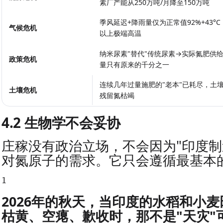
素厂产能从250万吨/月降至150万吨
季风延迟+降雨量仅为正常值92%+43°C
气候危机
以上极端高温
纳米尿素"替代"传统尿素→实际氮肥供
政策危机
量只有原来的千分之一
连续几年过量施肥的"老本"已耗尽，土
土壤危机
残留氮枯竭
4.2 生物学不会妥协
庄稼没有政治立场，不会因为"印度制
对氮原子的需求。它只会遵循最基本
1
2026年的秋天，当印度的水稻和小
枯黄、空瘪、歉收时，那不是"天灾"