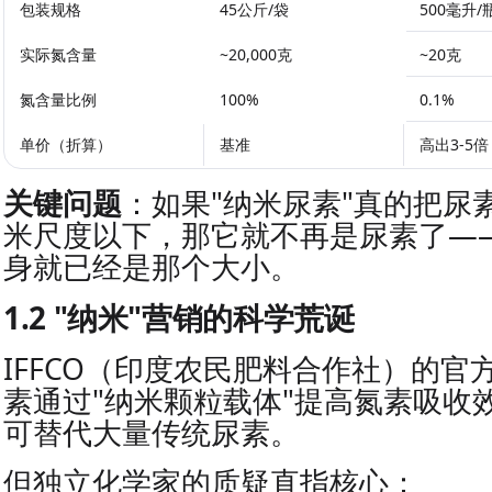
包装规格
45公斤/袋
500毫升/
实际氮含量
~20,000克
~20克
氮含量比例
100%
0.1%
单价（折算）
基准
高出3-5倍
关键问题
：如果"纳米尿素"真的把尿
米尺度以下，那它就不再是尿素了—
身就已经是那个大小。
1.2 "纳米"营销的科学荒诞
IFFCO（印度农民肥料合作社）的官
素通过"纳米颗粒载体"提高氮素吸收
可替代大量传统尿素。
但独立化学家的质疑直指核心：