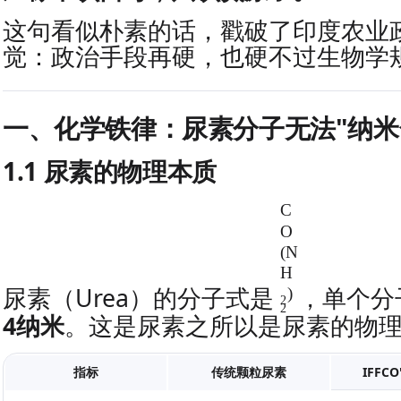
这句看似朴素的话，戳破了印度农业
觉：政治手段再硬，也硬不过生物学
一、化学铁律：尿素分子无法"纳米
1.1 尿素的物理本质
C
C
O
O
(
(N
N
H
尿素（Urea）的分子式是
，单个分
H
)
2
2
2
4纳米
。这是尿素之所以是尿素的物
)
2
指标
传统颗粒尿素
IFFC