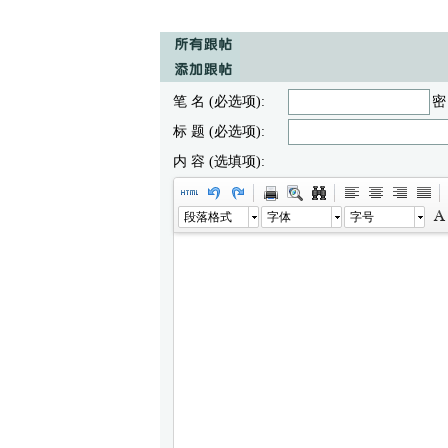
笔 名 (必选项):
密
标 题 (必选项):
内 容 (选填项):
段落格式
字体
字号