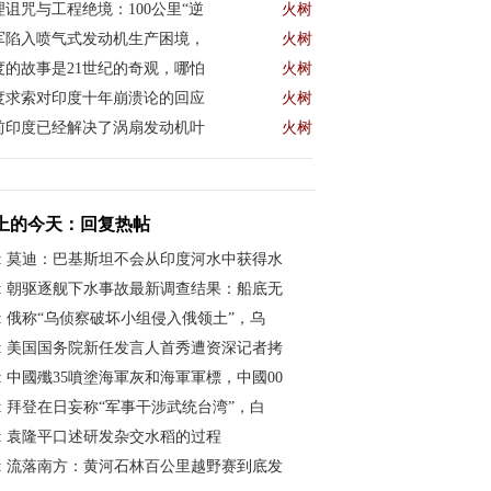
理诅咒与工程绝境：100公里“逆
火树
军陷入喷气式发动机生产困境，
火树
度的故事是21世纪的奇观，哪怕
火树
度求索对印度十年崩溃论的回应
火树
前印度已经解决了涡扇发动机叶
火树
上的今天：回复热帖
:
莫迪：巴基斯坦不会从印度河水中获得水
:
朝驱逐舰下水事故最新调查结果：船底无
:
俄称“乌侦察破坏小组侵入俄领土”，乌
:
美国国务院新任发言人首秀遭资深记者拷
:
中國殲35噴塗海軍灰和海軍軍標，中國00
:
拜登在日妄称“军事干涉武统台湾”，白
:
袁隆平口述研发杂交水稻的过程
:
流落南方：黄河石林百公里越野赛到底发