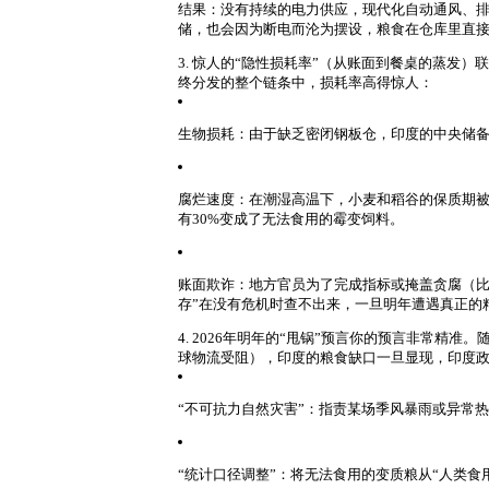
结果
：没有持续的电力供应，现代化自动通风、
储，也会因为断电而沦为摆设，粮食在仓库里直
3. 惊人的“隐性损耗率”（从账面到餐桌的蒸发）
联
终分发的整个链条中，损耗率高得惊人：
生物损耗
：由于缺乏密闭钢板仓，印度的中央储
腐烂速度
：在潮湿高温下，小麦和稻谷的保质期被
有30%变成了无法食用的霉变饲料。
账面欺诈
：地方官员为了完成指标或掩盖贪腐（比
存”在没有危机时查不出来，一旦明年遭遇真正的
4. 2026年明年的“甩锅”预言
你的预言非常精准。随
球物流受阻），印度的粮食缺口一旦显现，印度政
“不可抗力自然灾害”
：指责某场季风暴雨或异常热
“统计口径调整”
：将无法食用的变质粮从“人类食用