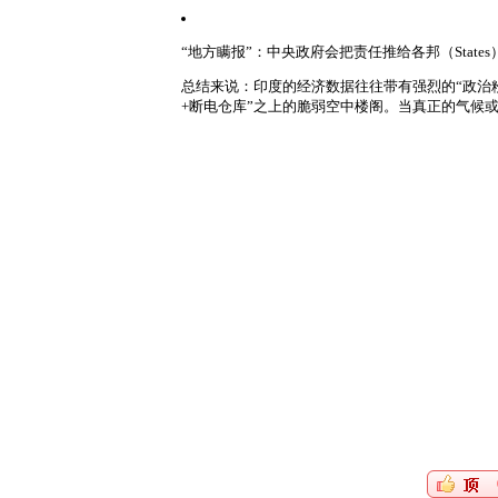
“地方瞒报”
：中央政府会把责任推给各邦（Stat
总结来说：
印度的经济数据往往带有强烈的“政治
+断电仓库”
之上的脆弱空中楼阁。当真正的气候