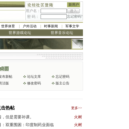
新用户
用户名：
密 码：
忘记密码?
世界体育
户外活动
时事新闻
军事文学
世界游戏论坛
世界音乐论坛
发布新帖
论坛文库
忘记密码
简洁版
修改密码
版主公告
点击热帖
更多>>
着，但是需要补课。
火树
目：双重围困：印度制药业面临
火树