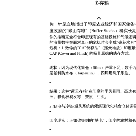
多存粮
你一针见血地指出了印度农业经济和国家储备中
度政府的“账面存粮”（Buffer Stocks）确
你的推断完全符合印度现有的基础设施和气候逻
的海量数字在面对真正的危机时会变成“镜花水月
危机：
1. 致命的“CAP储存法”（露天堆放）
印度最
CAP (Cover and Plinth)
的极其原始的储存方式。
现状
：因为现代化筒仓（Silos）严重不足，数
层塑料防水布
（Tarpaulin），四周用绳子系住。
结果
：这种“露天存粮”在印度的季风暴雨、高达4
应。粮食极易发霉、变质、生虫。
2. 缺电与冷链/通风系统的瘫痪
现代化粮食仓储需
印度现实
：正如你提到的“缺电”，印度的农村和