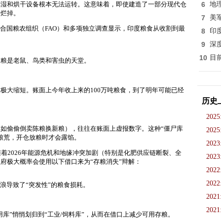
排湿和烘干设备根本无法运转。这意味着，即使建造了一部分现代仓
6
地
接烂掉。
7
美
合国粮农组织（FAO）和多项独立调查显示，印度粮食从收割到最
8
印
9
深
10
目
备粮是老鼠、鸟类和害虫
的天堂。
极大缩短。账面上今年收上来的100万吨粮食，到了明年可能已经
历史
2025
如偷偷倒卖陈粮换新粮），往往在账面上虚报数字。这种“僵尸库
2025
粮荒，开仓放粮时才会露馅。
2023
着2026年能源危机和地缘冲突加剧（特别是化肥供应链断裂、全
2023
府极大概率会使用以下借口来为“存粮消失”辩解：
2022
2022
浪导致了“突发性”的粮食损耗。
2021
2021
库”悄悄划归到“工业/饲料库”，从而在借口上减少可用存粮。