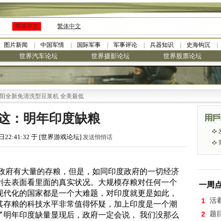
简体中文
繁体中文
图片新闻
中国军情
国际军事
军事评论
兵器知识
史海钩沉
世界汽车论坛
世界摄影论坛
世界股票论坛
le
免清洗型豆浆机 全美最低
这：明年印度缺粮
日22:41:32 于 [世界游戏论坛]
发送悄悄话
度政府有大量的存粮，但是，如同印度政府的一切经济
剥去表面看里面的真实状况。大规模存粮对任何一个
一周
现代化的国家都是一个大难题，对印度就更是如此，
1
活
其存粮的科技水平非常值得怀疑，加上印度是一个潮
了明年印度缺量显现后，政府一定会说， 我们没那么
2
题