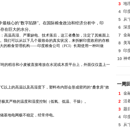
3
地
4
印
5
从
最核心的“数字陷阱”
。在国际粮食政治和经济分析中，印
6
深
实长期存在巨大的水分。
7
金
辑：高温高湿、严重缺电、技术落后，这三者叠加，注定了其账面上
”。
我们可以从以下几个最致命的真实状况，来拆解印度政府的存粮
8
美
大的粮食管理机构——印度粮食公司（FCI）长期使用一种叫做
9
印
10
神
千万吨的稻谷和小麦被直接堆放在水泥或木质平台上，外面仅仅盖上一
一周
0℃以上的高温以及高湿度下，塑料布内部会形成密闭的“桑拿房”效
1
金
2
活
要极其严格的温度和湿度控制
（低氧、低温、干燥）。
3
题
仓储基地电网极不稳定，经常停电。
4
印
5
从