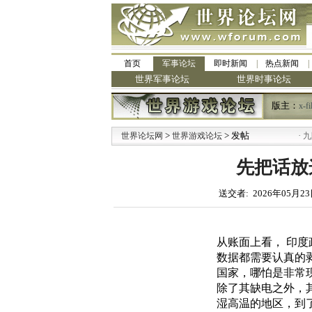
首页
军事论坛
即时新闻
热点新闻
世界军事论坛
世界时事论坛
版主：
x-fi
>
> 发帖
·
世界论坛网
世界游戏论坛
九阳全新
先把话放
送交者: 2026年05月23
从账面上看， 印
数据都需要认真的
国家，哪怕是非常
除了其缺电之外，
湿高温的地区，到