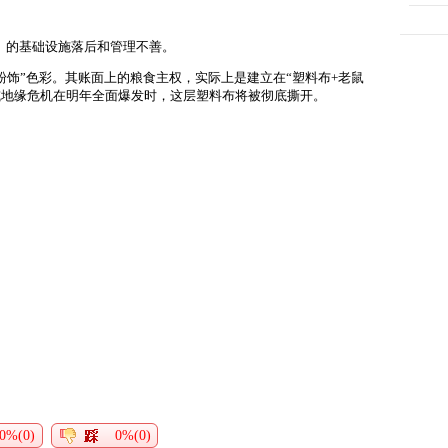
es）的基础设施落后和管理不善。
粉饰”色彩。其账面上的粮食主权，实际上是建立在“塑料布+老鼠
或地缘危机在明年全面爆发时，这层塑料布将被彻底撕开。
0%(0)
0%(0)