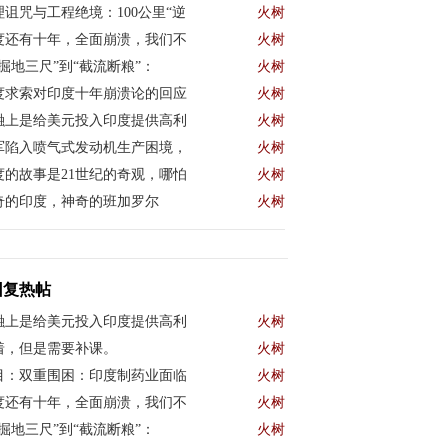
理诅咒与工程绝境：100公里“逆
火树
度还有十年，全面崩溃，我们不
火树
“掘地三尺”到“截流断粮”：
火树
度求索对印度十年崩溃论的回应
火树
融上是给美元投入印度提供高利
火树
军陷入喷气式发动机生产困境，
火树
度的故事是21世纪的奇观，哪怕
火树
奇的印度，神奇的班加罗尔
火树
回复热帖
融上是给美元投入印度提供高利
火树
着，但是需要补课。
火树
目：双重围困：印度制药业面临
火树
度还有十年，全面崩溃，我们不
火树
“掘地三尺”到“截流断粮”：
火树