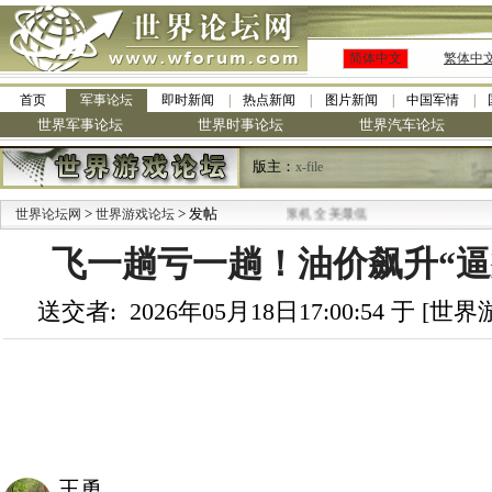
简体中文
繁体中
首页
军事论坛
即时新闻
热点新闻
图片新闻
中国军情
世界军事论坛
世界时事论坛
世界汽车论坛
版主：
x-file
>
·
> 发帖
世界论坛网
世界游戏论坛
九阳全新免清洗型豆浆机 全美最低
飞一趟亏一趟！油价飙升“逼
送交者: 2026年05月18日17:00:54 于 [
王勇