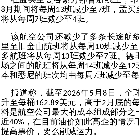
在孟买至曼谷素万那普航线上，印
8月期间将每周13班减少至7班，孟
将从每周7班减少至4班。
该航空公司还减少了多条长途航
里至旧金山航班将从每周10班减少至
多航班将从每周13班减少至7班。德
场之间的航班将从每周14班减少至1
本和悉尼的班次均由每周7班减少至每
报道称，截至2026年5月8日，
升至每桶162.89美元，高于2月底的每
料是航空公司最大的成本组成部分之
近40%，在目前油价如此高企的情况
提高票价，要么削减运力。