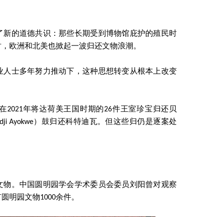
了新的道德共识：那些长期受到博物馆庇护的殖民时
时，欧洲和北美也掀起一波归还文物浪潮。
业人士多年努力推动下，这种思想转变从根本上改变
2021年将达荷美王国时期的26件王室珍宝归还贝
idji Ayokwe）鼓归还科特迪瓦。但这些归仍是逐案处
文物。中国圆明园学会学术委员会委员刘阳曾对观察
明园文物1000余件。