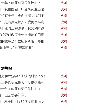
来十年：南亚动荡的倒计时：—
火树
目：双重围困：印度制药业面临
火树
度还有十年，全面崩溃，我们不
火树
融上是给美元投入印度提供高利
火树
理诅咒与工程绝境：100公里“逆
火树
度求索对印度十年崩溃论的回应
火树
度的故事是21世纪的奇观，哪怕
火树
“掘地三尺”到“截流断粮”：
火树
回复热帖
斯克和经济学人主编的对话：&q
火树
融上是给美元投入印度提供高利
火树
来十年：南亚动荡的倒计时：—
火树
着，但是需要补课。
火树
目：双重围困：印度制药业面临
火树