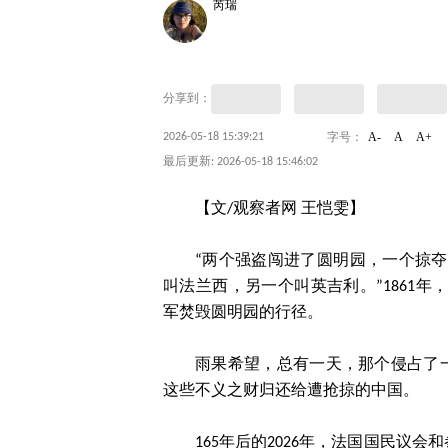
芮瑞
分享到：
A-
A
A+
2026-05-18 15:39:21
字号：
最后更新: 2026-05-18 15:46:02
【文/观察者网 王恺雯】
“两个强盗闯进了圆明园，一个掠
叫法兰西，另一个叫英吉利。”1861
军焚毁圆明园的行径。
雨果希望，总有一天，那个侵占了
这些不义之财归还给遭抢掠的中国。
165年后的2026年，法国国民议