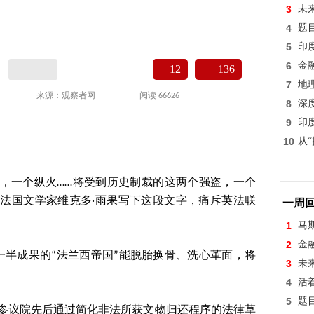
3
未
4
题
5
印
6
金
12
136
7
地
来源：观察者网
阅读 66626
8
深
9
印
10
从
夺，一个纵火……将受到历史制裁的这两个强盗，一个
年，法国文学家维克多·雨果写下这段文字，痛斥英法联
一周
1
马
2
金
一半成果的“法兰西帝国”能脱胎换骨、洗心革面，将
3
未
4
活
5
题
会和参议院先后通过简化非法所获文物归还程序的法律草