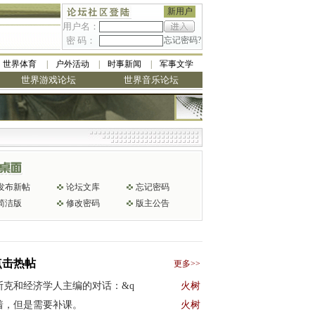
新用户
用户名：
密 码：
忘记密码?
世界体育
户外活动
时事新闻
军事文学
世界游戏论坛
世界音乐论坛
发布新帖
论坛文库
忘记密码
简洁版
修改密码
版主公告
点击热帖
更多>>
斯克和经济学人主编的对话：&q
火树
着，但是需要补课。
火树