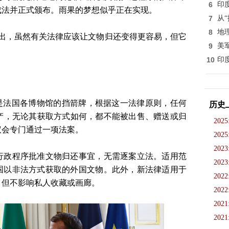
6
印
成法并正式颁布。雨果的梦想似乎正在实现。
7
从
8
地
指出，虽然有关法律应该让文物归还变得更容易，但它
9
美
10
印
直是法国各博物馆的挡箭牌，根据这一法律原则，任何
历史
产，无论其获取方式如何，都不能被出售、赠送或归
2025
议会专门通过一项法案。
2025
2023
行政程序批准文物归还事宜，无需逐案立法。适用范
2023
间法国以非法方式获取的外国文物。此外，新法律适用于
2022
，但不影响私人收藏或画廊。
2022
2021
2021