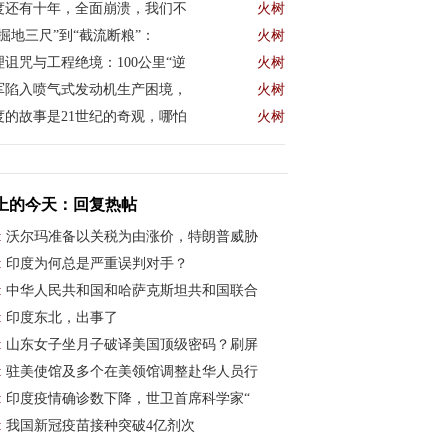
度还有十年，全面崩溃，我们不
火树
“掘地三尺”到“截流断粮”：
火树
理诅咒与工程绝境：100公里“逆
火树
军陷入喷气式发动机生产困境，
火树
度的故事是21世纪的奇观，哪怕
火树
上的今天：回复热帖
:
沃尔玛准备以关税为由涨价，特朗普威胁
:
印度为何总是严重误判对手？
:
中华人民共和国和哈萨克斯坦共和国联合
:
印度东北，出事了
:
山东女子坐月子破译美国顶级密码？刷屏
:
驻美使馆及多个在美领馆调整赴华人员行
:
印度疫情确诊数下降，世卫首席科学家“
:
我国新冠疫苗接种突破4亿剂次