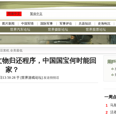
简体中文
繁体中文
图片新闻
中国军情
国际军事
军事评论
兵器知识
史海钩沉
世界汽车论坛
世界摄影论坛
世界股票论坛
le
最低
文物归还程序，中国国宝何时能回
家？
日13:50:28 于 [世界游戏论坛]
发送悄悄话
一周
1
马
2
活