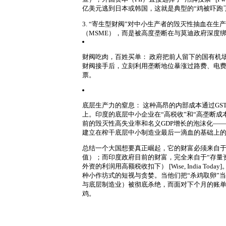
亿美元逃到日本或韩国，这就是典型的“鸡被吓跑
3. “寄生型财阀”对中小生产者的毁灭性抽血
在生产
（MSME），而是被高度垄断在与莫迪政府深度
财阀吃肉，百姓买单：
政府把前人留下的国有机场、港
财阀接手后，立刻利用垄断地位暴涨过路费、电
票。
底层生产力的窒息：
这种高昂的内部成本通过GS
上。印度的底层中小企业在“高税收”和“高垄断
前的毁灭性高失业率和名义GDP增长的泡沫化——国家表
建立在榨干底层中小制造业最后一滴血的基础上
总结
一个大国想要真正崛起，它的财富必须来自于
值）；而印度政府目前的财富，完全来自于“存量
外资的利润用高额税收扣下） [Wise, India Today]
种小作坊式的短视与贪婪。当他们把“杀鸡取卵”
与底层制造业）被彻底杀绝，而面对下个月的账
鸡。