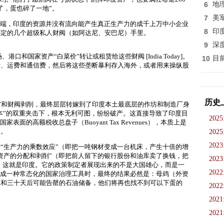
6
地
了，蛋也碎了一地”。
7
美
端，印度的资源并没有流向能产生真正生产力的成千上万中小企业
8
印
绑定的几个超级私人财阀（如阿达尼、安巴尼）手里。
9
深
口和国家资产“白菜价”转让或租赁给这些财阀 [India Today]。
10
目
费、运费和通信费，然后将这些垄断暴利存入海外，或者用来操纵股
历史
T和财阀剥削，最终层层转嫁到了印度本土最底层的作坊和制造厂身
成本”的双重夹击下，根本无利可图，纷纷破产。这直接导致了印度目
2025
面的高额税收总盘子（Buoyant Tax Revenues），本质上是
的。
2025
2023
“生产力的乘数效应”
（即把一吨钢材变成一台机床，产生十倍的增
资产的分配和剥削”
（即把前人留下的银行股份和油库卖了换钱，把
2023
。
这就是印度。它的政策制定者展现出来的不是大国雄心，而是一
2022
当成一种常态化的国家治理工具时，最终的结果必然是：母鸡（外资
单和三十天后可能告罄的石油储备，他们将再也找不到可以下蛋的
2022
2021
2021