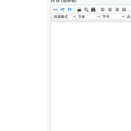
内 容 (选填项):
段落格式
字体
字号