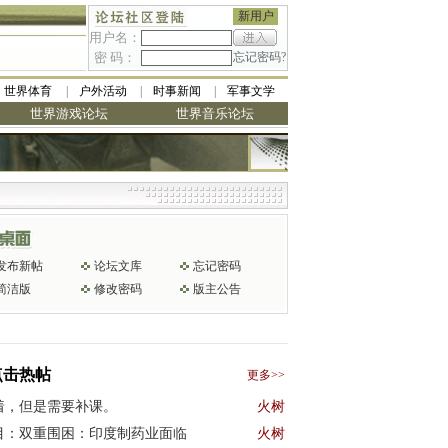
新用户
用户名：
密 码：
忘记密码?
世界体育
户外活动
时事新闻
军事文学
世界游戏论坛
世界音乐论坛
发布新帖
论坛文库
忘记密码
简洁版
修改密码
版主公告
点击热帖
更多>>
着，但是需要补课。
火树
目：双重围困：印度制药业面临
火树