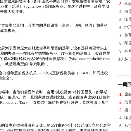
形怪胎
健康的经济体（如中国或早期的日韩）发展路径非常清晰：农
3
金
 重工业化（筑基） ( ightarrow ) 高端服务业
。在这个过程中，政府早期
）来做大制造业。
4
深
5
印
官官僚主义影响，其国内的基础设施（道路、电网、物流）和劳动
6
地
产成本极高。
7
美
8
印
政府为了应付庞大的财政赤字和昂贵的选举，没有选择啃硬骨头去
9
神
易的办法——在现有的微弱服务业、IT业和金融消费上，架设世界
的资本利得税和高达20%的外国债息税）
[Wise, canarahsbclife.com,
10
从
法，就是最典型的“杀鸡取卵”。
跑真金白银
印度的税务机关——中央直接税委员会（CBDT）和间接税
怖主义”。
一周
精神。当他们需要外资时，会用“减税豁免”将跨国巨头（如早期
1
金
舰队）骗进来。而一旦国家财政遇到危机、或者面临卢比疯狂贬值的
2
活
active Tax）
，直接强行冻结外资银行账户，要求补缴十几年
3
题
4
印
的资本利得税暴涨和无休止的GST税务审计（如近期设立的分庭审
5
从
PwC]。他们宁愿割肉在亏损状态下割掉印度资产，也要疯狂卷走260