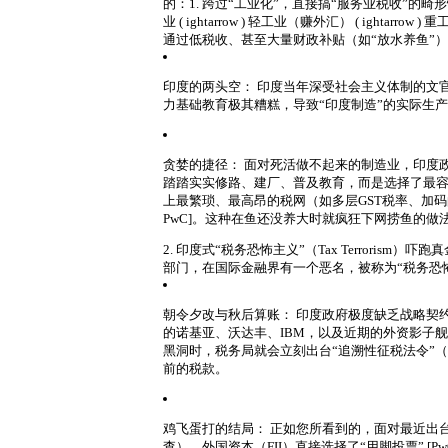
的：
1. 跨过“工业化”，直接搞“服务业税收”的畸
业 ( ightarrow ) 轻工业（赚外汇） ( ightarrow )
通过低税收、甚至大量财政补贴（如“放水养鱼”
印度的两头空：
印度当年深受社会主义体制的文
力基础教育极其糟糕，导致“印度制造”的实际生
贪婪的捷径：
面对死活做不起来的制造业，印度
踏踏实实修路、建厂、普及教育，而是选择了最容
上最繁琐、最高昂的税网（如多层GST税率、加码
PwC]。这种在鱼还没养大时就疯狂下网捞鱼的做
2. 印度式“税务恐怖主义”
（Tax Terrorism）吓
部门，在国际金融界有一个恶名，被称为“税务恐
朝令夕改与秋后算账：
印度政府极度缺乏战略契约
的诺基亚、沃达丰、IBM，以及近期的外资影子
黑洞时，税务局就会立刻出台“追溯性征税法令”（Retro
前的税款。
鸡飞蛋打的结局：
正如您所看到的，面对最近出台
查），外国资本（FII）直接选择了“用脚投票” [