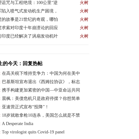
理诅咒与工程绝境：100公里“逆
火树
军陷入喷气式发动机生产困境，
火树
度的故事是21世纪的奇观，哪怕
火树
度求索对印度十年崩溃论的回应
火树
前印度已经解决了涡扇发动机叶
火树
上的今天：回复热帖
:
在高关税下维持竞争力：中国为何在美中
:
巴基斯坦宣布退出《西姆拉协议》，标志
:
携手构建更加紧密的中国—中亚命运共同
:
晨枫：美债危机只是政府停摆？你想简单
:
亚速营正式宣布“投降”！
:
18岁就敢拿枪10连杀，美国怎么就是不禁
:
A Desperate India
:
Top virologist quits Covid-19 panel