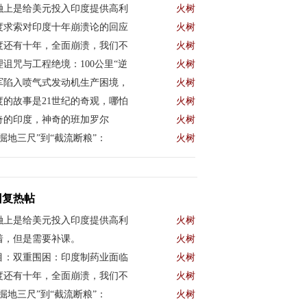
融上是给美元投入印度提供高利
火树
度求索对印度十年崩溃论的回应
火树
度还有十年，全面崩溃，我们不
火树
理诅咒与工程绝境：100公里“逆
火树
军陷入喷气式发动机生产困境，
火树
度的故事是21世纪的奇观，哪怕
火树
奇的印度，神奇的班加罗尔
火树
“掘地三尺”到“截流断粮”：
火树
回复热帖
融上是给美元投入印度提供高利
火树
着，但是需要补课。
火树
目：双重围困：印度制药业面临
火树
度还有十年，全面崩溃，我们不
火树
“掘地三尺”到“截流断粮”：
火树