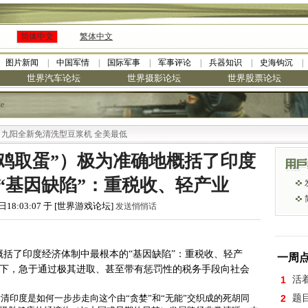
简体中文
繁体中文
图片新闻
中国军情
国际军事
军事评论
兵器知识
史海钩沉
世界汽车论坛
世界摄影论坛
世界股票论坛
le
全新免清洗型豆浆机 全美最低
杀鸡取蛋”）极为准确地概括了印度
“基因缺陷”：重税收、轻产业
日18:03:07 于 [世界游戏论坛]
发送悄悄话
地概括了印度经济体制中最根本的“基因缺陷”：重税收、轻产
一周
下，急于通过极其进取、甚至带有惩罚性的税务手段向社会
1
活
清印度是如何一步步走向这个由“贪婪”和“无能”交织成的死胡同
2
题