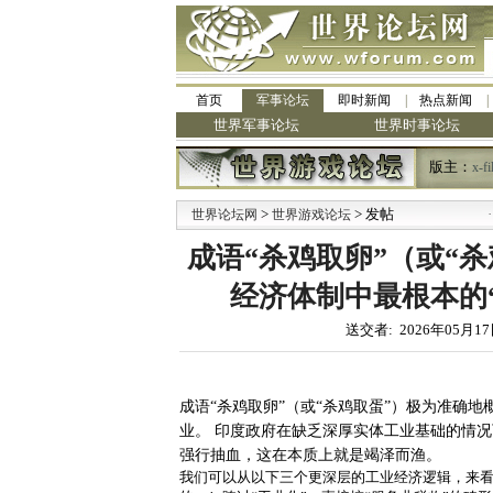
首页
军事论坛
即时新闻
热点新闻
世界军事论坛
世界时事论坛
版主：
x-fi
>
> 发帖
·
世界论坛网
世界游戏论坛
九阳
成语“杀鸡取卵”（或“
经济体制中最根本的
送交者: 2026年05月17
成语“杀鸡取卵”（或“杀鸡取蛋”）极为准确
业。
印度政府在缺乏深厚实体工业基础的情况
强行抽血，这在本质上就是竭泽而渔。
我们可以从以下三个更深层的工业经济逻辑，来看