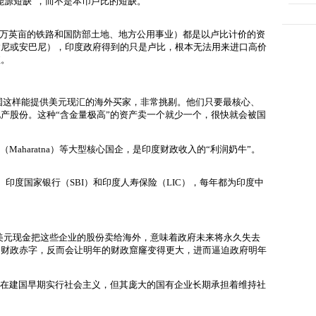
能源短缺”
，而不是本币卢比的短缺。
多万英亩的铁路和国防部土地、地方公用事业）都是以卢比计价的资
达尼或安巴尼），印度政府得到的只是卢比，根本无法用来进口高价
值。
国这样能提供美元现汇的海外买家，非常挑剔。他们只要最核心、
产股份。这种“含金量极高”的资产卖一个就少一个，很快就会被国
Maharatna）等大型核心国企，是印度财政收入的“利润奶牛”。
、印度国家银行（SBI）和印度人寿保险（LIC），每年都为印度中
美元现金把这些企业的股份卖给海外，意味着政府未来将永久失去
的财政赤字，反而会让明年的财政窟窿变得更大，进而逼迫政府明年
在建国早期实行社会主义，但其庞大的国有企业长期承担着维持社