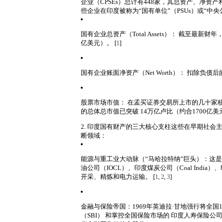
企业（CPSEs）总计有448家，其总资产、净资
些企业在印度被称为“国有单位”（PSUs）或“中央
国有企业总资产（Total Assets）：
截至最新财年，
亿美元）
。
[
]
1
国有企业账面净资产（Net Worth）：
扣除负债后的
股票市场市值：
在孟买证券交易所上市的几十家
的总体总市值已突破 14万亿卢比（约合1700亿美
2. 印度国有财产的三大核心支柱
这些在早期社会主
断领域：
能源与重工业大动脉（“马哈拉特纳”巨头）：
这是
油公司（IOCL）
、印度煤炭公司（Coal India）
、
开采、精炼和电力运输。
[
,
,
]
1
2
3
金融与保险帝国：
1969年英迪拉·甘地强行将全
（SBI）
和掌控全国保险市场的 印度人寿保险公司