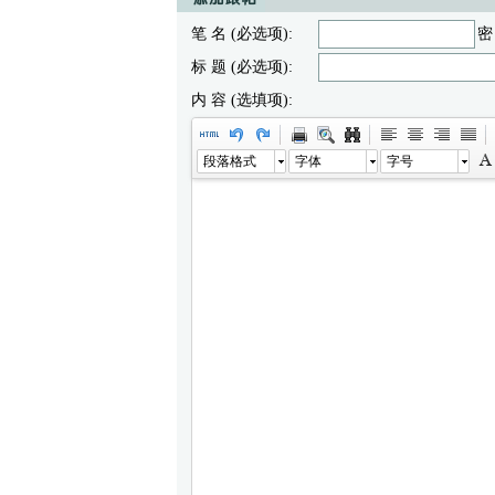
笔 名 (必选项):
密
标 题 (必选项):
内 容 (选填项):
段落格式
字体
字号