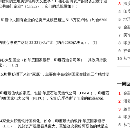
产和控制的土地资源堪称天文数字：
1. 核心国有资产的财务总盘子
这
3
深
公共部门企业”（CPSEs），它们的总规模如下：
4
印
5
地
印度中央国有企业的总资产规模已超过 51.5万亿卢比（约合6200
6
金
7
美
核心净资产达到 22.33万亿卢比（约合2680亿美元）
。
[
]
1
8
印
9
神
10
从
核心大型国企（如印度国家银行、印度石油公司等），其政府持股
元）
。
[
,
]
1
2
义时期积攒下来的“家底”，主要集中在控制国家命脉的三个绝对垄
一周
印度最值钱的家底。包括 印度石油天然气公司（ONGC）
、印度石
1
金
印度国家电力公司（NTPC）
。它们几乎垄断了印度的能源勘探、
2
活
3
题
4
印
国14家最大私营银行国有化。如今，印度最大的银行 印度国家银行
5
从
（LIC）
，其总资产规模极其庞大。莫迪这次卖给阿联酋的就是这