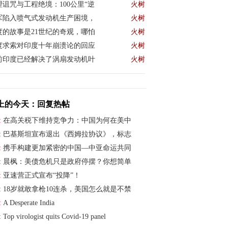
理诅咒与工程绝境：100公里“逆
火树
军陷入喷气式发动机生产困境，
火树
度的故事是21世纪的奇观，哪怕
火树
度求索对印度十年崩溃论的回应
火树
前印度已经解决了涡扇发动机叶
火树
上的今天：回复热帖
:
在高关税下维持竞争力：中国为何在美中
:
巴基斯坦宣布退出《西姆拉协议》，标志
:
携手构建更加紧密的中国—中亚命运共同
:
晨枫：美债危机只是政府停摆？你想简单
:
亚速营正式宣布“投降”！
:
18岁就敢拿枪10连杀，美国怎么就是不禁
:
A Desperate India
:
Top virologist quits Covid-19 panel