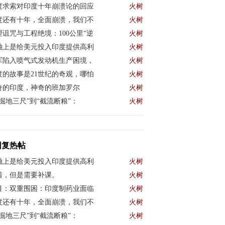
度求索对印度十年崩溃论的回应
火树
度还有十年，全面崩溃，我们不
火树
理诅咒与工程绝境：100公里“逆
火树
融上是给美元投入印度提供高利
火树
军陷入喷气式发动机生产困境，
火树
度的故事是21世纪的奇观，哪怕
火树
奇的印度，神奇的班加罗尔
火树
“掘地三尺”到“截流断粮”：
火树
回复热帖
融上是给美元投入印度提供高利
火树
着，但是需要补课。
火树
目：双重围困：印度制药业面临
火树
度还有十年，全面崩溃，我们不
火树
“掘地三尺”到“截流断粮”：
火树