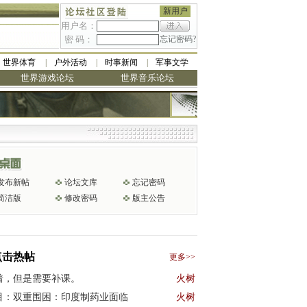
新用户
用户名：
密 码：
忘记密码?
世界体育
户外活动
时事新闻
军事文学
世界游戏论坛
世界音乐论坛
发布新帖
论坛文库
忘记密码
简洁版
修改密码
版主公告
点击热帖
更多>>
着，但是需要补课。
火树
目：双重围困：印度制药业面临
火树