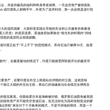
民众，并提供极高的福利和终身养老保障。一旦这些资产被彻底私
lth funds 或印度私人财阀手中，外资为了追求利润，第一步必然是进行毁
巨大的选民国家，大面积变卖国企导致的失业和公共服务价格暴涨
印度人民党）的底层选票。莫迪政府如果敢在“相当长的时期内”持续
被愤怒的底层民众彻底掀翻。
道印度正处于“不上不下”的恐慌模式、库存石油只够撑30天、急需
权。
签约”，在极度被动的情况下，印度只能接受阿联酋开出的极其苛
仅要资产，还要印度在外交上彻底站在伊朗的对立面。这就意味
一个独立大国的外交自主权，将自己的地缘政治生命线完全绑死在
子的殷实家底。但面临霍尔木兹海峡被封锁、俄罗斯石油豁免被美国
度的国有资产并不能凭空变成石油，也无法转化为高科技制造业的硬
设施运营权”来应付下个月账单的模式，不是可持续的维持，而是一个
”和经济半殖民地化
的悲剧起点。