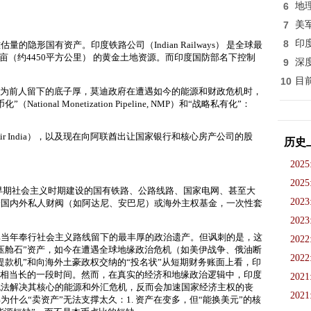
6
地
7
美
8
印
量的隐形国有资产。印度铁路公司（Indian Railways）
是全球最
亩（约4450平方公里）
的黄金土地资源。而印度国防部名下控制
9
深
10
目
为前人留下的底子厚，莫迪政府在遭遇如今的能源和财政危机时，
al Monetization Pipeline, NMP）
和“战略私有化”：
r India），以及现在向阿联酋出让国家银行和核心房产公司的股
历史
2025
2025
早期社会主义时期建设的国有铁路、公路线路、国家电网、甚至大
2023
给国内外私人财阀（如阿达尼、安巴尼）或海外主权基金，一次性套
2023
其当年奉行社会主义路线留下的最丰厚的政治遗产。但讽刺的是，这
2022
压舱石”资产，如今在遭遇全球地缘政治危机（如美伊战争、俄油断
2022
款机”和向海外土豪政权交纳的“投名状”
从短期财务账面上看，印
”相当长的一段时间。然而，在真实的经济和地缘政治逻辑中，
印度
2021
无法解决其核心的能源和外汇危机，反而会加速国家经济主权的丧
2021
为什么“卖资产”无法支撑太久：
1. 资产在变多，但“能换美元”的核