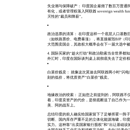
失业潮与保障破产：
印度国企雇佣了数百万普通
有化，或者管理权落入阿联酋 sovereign wea
灭性的“裁员和降薪”。
政治选票的清算：
在印度这样一个底层人口基数
（如铁路票价、电费暴涨），将直接摧毁BJP（
大范围卖国企，其政权大概率会在下一届大选中
4. 国际买家的“趁火打劫”和政治勒索
当全世界都知
外汇时，印度在国际谈判桌上就彻底失去了定价
白菜价贱卖：
就像这次莫迪去阿联酋两小时“闪电
刻的低价，将优质资产“白菜价”贱卖。
地缘政治的绞索：
正如您之前提到的，阿联酋不
着，印度卖资产的代价，是彻底断送了自己作为
美、阿的战车上。
总结
印度的前人确实给国家留下了足够挥霍一阵
切断、国内库存严重不足
的立体化能源海啸，印
实力。
这种靠“出卖国家银行股权”和“出让基础
大国在缺乏工业实力和战略定力时，走向“拉美化