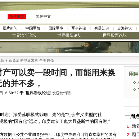
简体中文
繁体中文
图片新闻
中国军情
国际军事
军事评论
兵器知识
史海钩沉
世界汽车论坛
世界摄影论坛
世界股票论坛
le
免清洗型豆浆机 全美最低
财产可以卖一段时间，而能用来换
元的并不多，
日16:50:37 于 [世界游戏论坛]
发送悄悄话
地时期）深受苏联模式影响，走的是“社会主义类型的社
一周
规模的“国有化”运动，印度建立了庞大且垄断性的国有财产
1
活
官方数据《公共企业调查报告》，印度中央政府目前直接掌控的国有
2
题