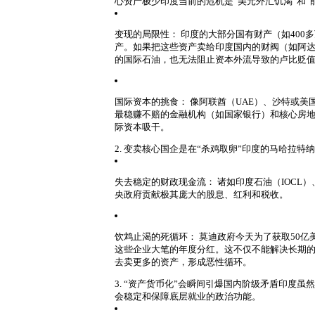
心资产极少
印度当前的危机是“美元外汇饥渴”和“
变现的局限性：
印度的大部分国有财产（如400
产。如果把这些资产卖给印度国内的财阀（如阿
的国际石油，也无法阻止资本外流导致的卢比贬
国际资本的挑食：
像阿联酋（UAE）、沙特或美
最稳赚不赔的金融机构（如国家银行）和核心房地
际资本吸干。
2. 变卖核心国企是在“杀鸡取卵”
印度的马哈拉特纳（
失去稳定的财政现金流：
诸如印度石油（IOCL）
央政府贡献极其庞大的股息、红利和税收。
饮鸩止渴的死循环：
莫迪政府今天为了获取50亿
这些企业大笔的年度分红。这不仅不能解决长期
去卖更多的资产，形成恶性循环。
3. “资产货币化”会瞬间引爆国内阶级矛盾
印度虽然
会稳定和保障底层就业的政治功能。