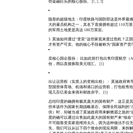
些金融巨头的核心股份。
[
,
,
]
1
2
3
隐形的超级地主：印度铁路与国防部
这是外界最难估
大的雇员机构之一，其名下直接拥有超过 110万英
的军用土地更是高达 180万英亩
。
3. 莫迪如何通过“变卖”这些家底来渡过危机？
正因
才有资产可卖。他的核心手段被称为“国家资产货币化”（Nation
卖核心国企股份：
比如此前打包出售印度航空（Ai
份，用以直接换取美元现汇。
[
]
1
出让运营权（实质上的变相出租）：
莫迪政府将
型国营体育场、机场和港口的运营权，打包租售
现几百亿美金来填补财政赤字。
[
]
1
总结
印度的确拥有极其庞大的国有财产，这正是
些本该作为国家长期战略基石、保障全民福利的“
供）时，却被当成了莫迪政府用来解燃眉之急的“提
度的确可以通过出售如此庞大的国有财产来“续命
不可能靠变卖家底维持太久，因为这种做法不仅
失。
我们可以从以下四个致命的现实局限，来拆解