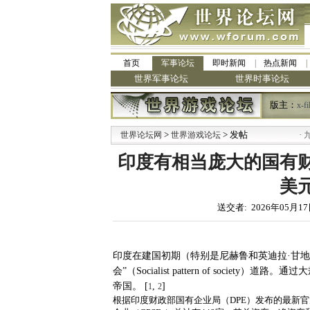
首页
军事论坛
即时新闻
热点新闻
世界军事论坛
世界时事论坛
版主：
x-fi
>
> 发帖
·
世界论坛网
世界游戏论坛
九阳全新
印度有相当庞大的国有
美
送交者: 2026年05月17
印度在建国初期（特别是尼赫鲁和英迪拉·甘
会”（Socialist pattern of society）道路
。通过大
帝国。 [
,
]
1
2
根据印度财政部国有企业局（DPE）发布的最新