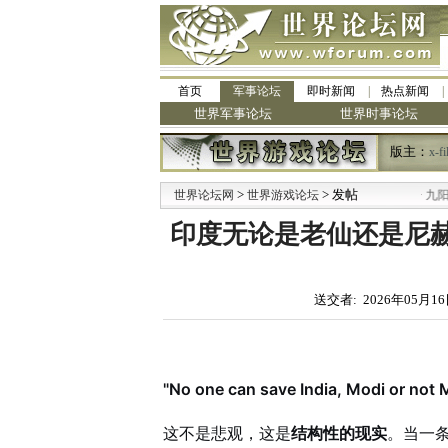
首页
军事论坛
即时新闻
热点新闻
世界军事论坛
世界时事论坛
版主：
x-fi
>
> 发帖
·
世界论坛网
世界游戏论坛
九阳全新免清
印度无论是老仙还是尼
送交者: 2026年05月16
"No one can save India, Modi or not M
这不是悲观，这是
结构性的现实
。当一