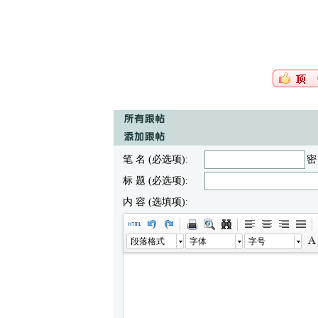
笔 名 (必选项):
密
标 题 (必选项):
内 容 (选填项):
段落格式
字体
字号