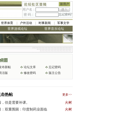
新用户
用户名：
密 码：
忘记密码?
世界体育
户外活动
时事新闻
军事文学
世界游戏论坛
世界音乐论坛
发布新帖
论坛文库
忘记密码
简洁版
修改密码
版主公告
点击热帖
更多>>
着，但是需要补课。
火树
目：双重围困：印度制药业面临
火树