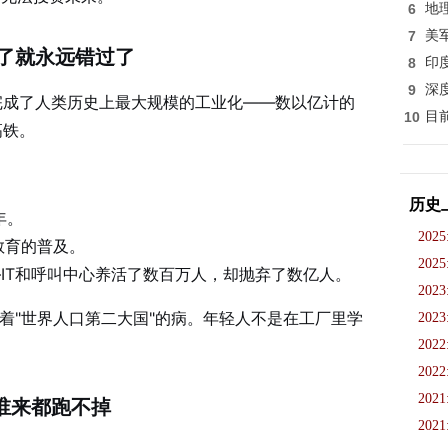
6
地
7
美
了就永远错过了
8
印
9
深
期，完成了人类历史上最大规模的工业化——数以亿计的
10
目
高铁。
历史
年。
2025
教育的普及。
2025
—IT和呼叫中心养活了数百万人，却抛弃了数亿人。
2023
负着"世界人口第二大国"的病。年轻人不是在工厂里学
2023
2022
2022
2021
谁来都跑不掉
2021