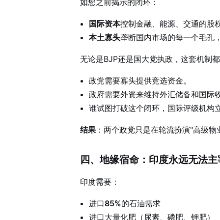
如您之前揭示的闭环：
国际资本
控制金融、能源、交通的股
本土寡头
垄断国内市场的每一个毛孔，
无论是BJP还是国大党执政，这套机制
政党需要寡头提供竞选资金。
政府需要外资来维持外汇储备和国际
谁试图打破这个闭环，国际评级机构
结果
：两个政党只是在轮流扮演"高级物
四、地缘宿命：印度永远无法主
印度需要：
进口
85%
的石油需求
进口大量化肥（尿素、磷肥、钾肥）