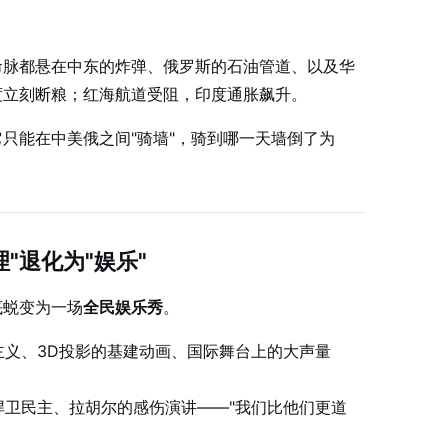
命脉都悬在中东的炸弹、俄罗斯的石油管道、以及华
度立刻断粮；红海航道受阻，印度通胀飙升。
只能在中美俄之间"骑墙"，骑到哪一天墙倒了为
"退化为"娱乐"
底蜕变为一场
全民娱乐秀
。
主义、3D投影的基建动画、国际舞台上的大声量
捍卫民主、拉胡尔的感伤演讲——"我们比他们更道