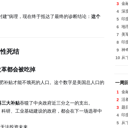
3
金
4
深
封建"病理，现在终于抵达了最终的诊断结论：
这个
5
印
6
地
7
美
8
印
构性死结
9
神
10
从
改革都会被吃掉
化肥补贴才能不饿死的人口。这个数字是美国总人口的
一周
1
金
2
活
料三大补贴
吞噬了中央政府近三分之一的支出。
3
题
、科研、工业基础建设的政府，都会在下一场选举中
4
印
5
从
远无法投资未来。