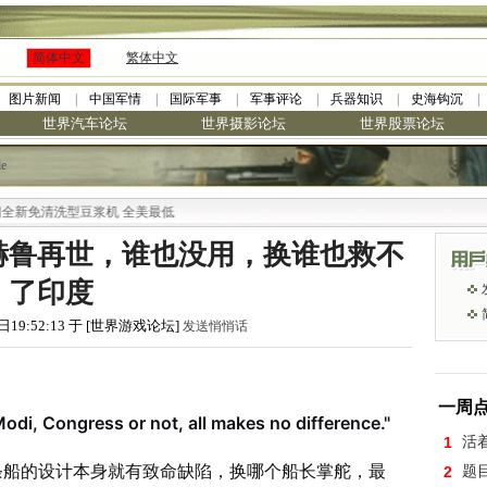
简体中文
繁体中文
图片新闻
中国军情
国际军事
军事评论
兵器知识
史海钩沉
世界汽车论坛
世界摄影论坛
世界股票论坛
le
洗型豆浆机 全美最低
赫鲁再世，谁也没用，换谁也救不
了印度
日19:52:13 于 [世界游戏论坛]
发送悄悄话
一周
odi, Congress or not, all makes no difference."
1
活
条船的设计本身就有致命缺陷，换哪个船长掌舵，最
2
题