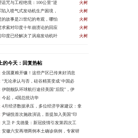
理诅咒与工程绝境：100公里“逆
火树
军陷入喷气式发动机生产困境，
火树
度的故事是21世纪的奇观，哪怕
火树
度求索对印度十年崩溃论的回应
火树
前印度已经解决了涡扇发动机叶
火树
上的今天：回复热帖
:
全国夏粮开镰！这些产区已传来好消息
:
“无论承认与否，硅谷精英变成‘中国必
:
伊朗舰队环球航行途径美国“后院”，伊
:
今起，4国总统访华
:
4月经济数据承压，多位经济学家建议：拿
:
尹锡悦首次施政演说，首提加入美国“印
:
大卫·P·戈德曼：新冠疫情引发第四次工
:
安徽六安再增两例本土确诊病例，专家研