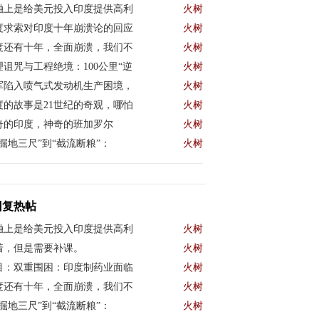
融上是给美元投入印度提供高利
火树
度求索对印度十年崩溃论的回应
火树
度还有十年，全面崩溃，我们不
火树
理诅咒与工程绝境：100公里“逆
火树
军陷入喷气式发动机生产困境，
火树
度的故事是21世纪的奇观，哪怕
火树
奇的印度，神奇的班加罗尔
火树
“掘地三尺”到“截流断粮”：
火树
回复热帖
融上是给美元投入印度提供高利
火树
着，但是需要补课。
火树
目：双重围困：印度制药业面临
火树
度还有十年，全面崩溃，我们不
火树
“掘地三尺”到“截流断粮”：
火树