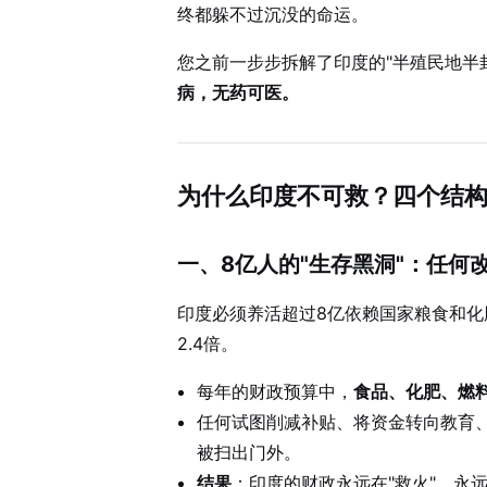
终都躲不过沉没的命运。
您之前一步步拆解了印度的"半殖民地半
病，无药可医。
为什么印度不可救？四个结
一、8亿人的"生存黑洞"：任何
印度必须养活超过8亿依赖国家粮食和
2.4倍。
每年的财政预算中，
食品、化肥、燃
任何试图削减补贴、将资金转向教育
被扫出门外。
结果
：印度的财政永远在"救火"，永