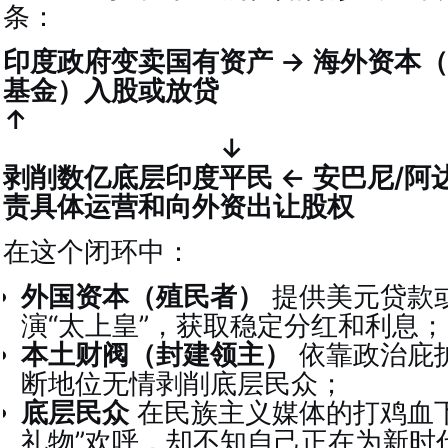
条：
印度政府变卖国有资产 → 海外资本
基金）入股或放贷
↓
剥削数亿底层印度平民 ← 安巴尼/
责具体运营和向外资出让股权
在这个闭环中：
外国资本（殖民者）
提供美元贷款
演“太上皇”，获取稳定分红和利息；
本土财阀（封建领主）
依靠政治庇
断地位无情剥削底层民众；
底层民众
在民族主义媒体的打鸡血下
礼物”欢呼，却不知自己正在为新时