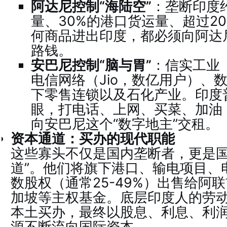
阿达尼控制“海陆空”
：垄断印度
量、30%的港口货运量、超过2
何商品进出印度，都必须向阿达尼
路钱。
安巴尼控制“脑与胃”
：信实工业（R
电信网络（Jio，数亿用户）、
下零售连锁以及石化产业。印度
眼，打电话、上网、买菜、加油
向安巴尼这个“数字地主”交租。
资本通道：买办的现代职能
这些寡头不仅是国内垄断者，更是国
道”。他们将旗下港口、输电项目、
数股权（通常25-49%）出售给阿
加坡等主权基金。底层印度人的劳
本土买办，最终以股息、利息、利
源不断流向国际资本。