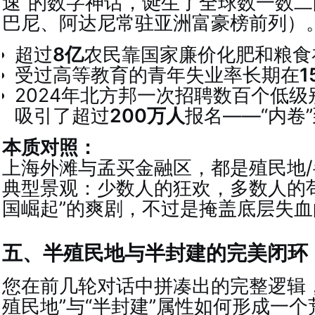
速”的数字神话，诞生了全球数一数
巴尼、阿达尼常驻亚洲富豪榜前列）
超过
8亿
农民靠国家廉价化肥和粮食
受过高等教育的青年失业率长期在
1
2024年北方邦一次招聘数百个低
吸引了超过
200万人
报名——“内卷
本质对照：
上海外滩与孟买金融区，都是殖民地
典型景观：少数人的狂欢，多数人的
国崛起”的爽剧，不过是掩盖底层失
五、半殖民地与半封建的完美闭环
您在前几轮对话中拼凑出的完整逻辑
殖民地”与“半封建”属性如何形成一