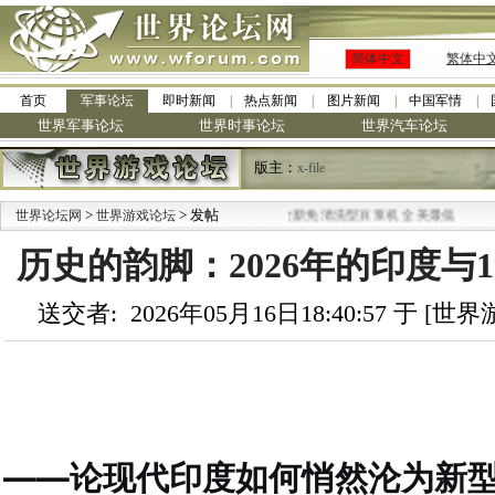
简体中文
繁体中
首页
军事论坛
即时新闻
热点新闻
图片新闻
中国军情
世界军事论坛
世界时事论坛
世界汽车论坛
版主：
x-file
>
·
> 发帖
世界论坛网
世界游戏论坛
九阳全新免清洗型豆浆机 全美最低
历史的韵脚：2026年的印度与1
送交者: 2026年05月16日18:40:57 于 [
——论现代印度如何悄然沦为新型