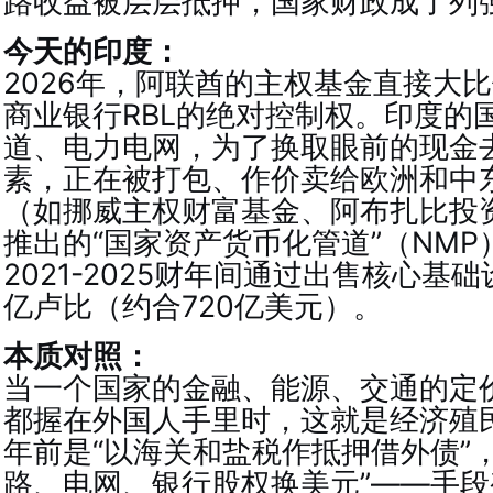
路收益被层层抵押，国家财政成了列
今天的印度：
2026年，阿联酋的主权基金直接大
商业银行RBL的绝对控制权。印度的
道、电力电网，为了换取眼前的现金
素，正在被打包、作价卖给欧洲和中
（如挪威主权财富基金、阿布扎比投
推出的“国家资产货币化管道”（NM
2021-2025财年间通过出售核心基
亿卢比（约合720亿美元）。
本质对照：
当一个国家的金融、能源、交通的定
都握在外国人手里时，这就是经济殖民
年前是“以海关和盐税作抵押借外债”
路、电网、银行股权换美元”——手