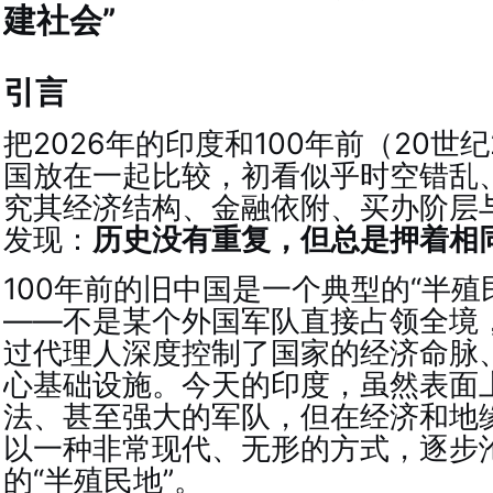
建社会”
引言
把2026年的印度和100年前（20世
国放在一起比较，初看似乎时空错乱
究其经济结构、金融依附、买办阶层
发现：
历史没有重复，但总是押着相
100年前的旧中国是一个典型的“半殖
——不是某个外国军队直接占领全境
过代理人深度控制了国家的经济命脉
心基础设施。今天的印度，虽然表面
法、甚至强大的军队，但在经济和地
以一种非常现代、无形的方式，逐步
的“半殖民地”。