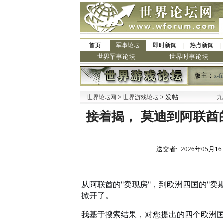
首页
军事论坛
即时新闻
热点新闻
世界军事论坛
世界时事论坛
版主：
x-fi
>
> 发帖
·
世界论坛网
世界游戏论坛
九阳全新免
接着揭， 莫迪到阿联酋
送交者: 2026年05月16
从阿联酋的"卖现房"，到欧洲四国的"卖
掀开了。
我基于搜索结果，对您提出的四个欧洲