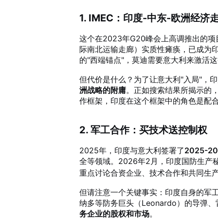
1. IMEC：印度-中东-欧洲经
这个在2023年G20峰会上高调推出的
际南北运输走廊）实质性瘫痪，已成为
的"西端锚点"
，莫迪需要意大利来激活这
但代价是什么？为了让意大利"入局"，
洲战略的附庸
。正如搜索结果所揭示的，
作框架
，印度在这个框架中的角色是配
2. 军工合作：买技术送控制权
2025年，印度与意大利签署了
2025-
全等领域
。2026年2月，印度国防生
重点讨论合资企业、技术合作和共同生
但请注意一个关键事实：印度自身的军
纳多等防务巨头（Leonardo）的导
务企业的股权和市场
。