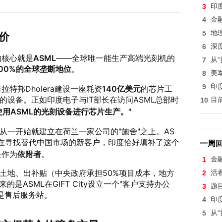
3
印
4
金
5
地
价
6
深
的核心就是
ASML
——全球唯一能生产高端光刻机的
7
从
100%的全球垄断地位
。
8
美
9
印
特邦Dholera建设一座耗资
140亿美元
的芯片工
的设备。正如印度电子与IT部长在访问ASML总部时
10
目
全使用ASML的光刻设备进行芯片生产。"
从一开始就建立在荷兰一家公司的"施舍"之上。AS
在寻找替代中国市场的新客户
，印度恰好填补了这个
一周
是作为
依附者
。
1
金
出土地、出补贴（中央政府承担50%项目成本，地方
2
活
的是ASML在GIFT City设立一个"客户支持办公
3
题
是售后服务站。
4
印
5
从