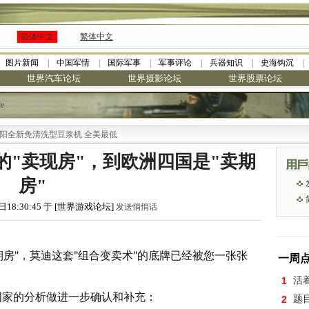
简体中文
繁体中文
图片新闻
中国军情
国际军事
军事评论
兵器知识
史海钩沉
世界汽车论坛
世界摄影论坛
世界股票论坛
le
清洗型豆浆机 全美最低
的"卖现房"，到欧洲四国是"卖期
房"
日18:30:45 于 [世界游戏论坛]
发送悄悄话
期房"，莫迪这套"组合变卖术"的底牌已经被您一张张
一周
1
活
国家的分析做进一步确认和补充：
2
题