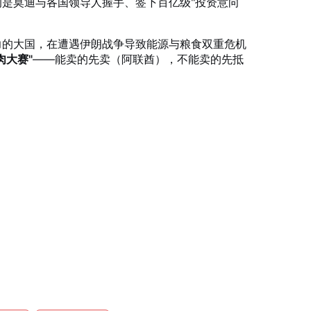
是莫迪与各国领导人握手、签下百亿级"投资意向
力的大国，在遭遇伊朗战争导致能源与粮食双重危机
肉大赛"
——能卖的先卖（阿联酋），不能卖的先抵