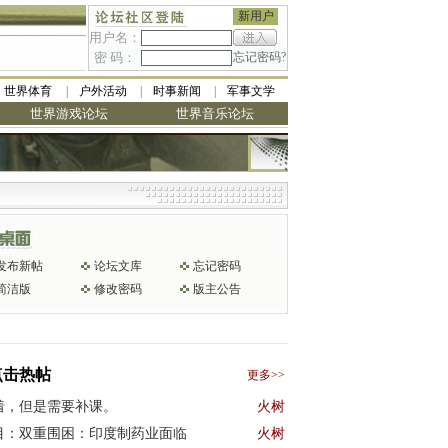
新用户
用户名：
密 码：
忘记密码?
世界体育
户外活动
时事新闻
军事文学
世界游戏论坛
世界音乐论坛
发布新帖
论坛文库
忘记密码
简洁版
修改密码
版主公告
点击热帖
更多>>
着，但是需要补课。
火树
目：双重围困：印度制药业面临
火树