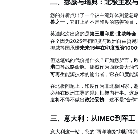
二、挪威与瑞典：北极主权
您的分析点出了一个被主流媒体刻意忽
兽之一
，它盯上的不是印度的慈善项目
莫迪此次出席的是
第三届印度-北欧峰会
在？因为2025年初印度与欧洲自由贸易
挪威等国承诺
未来15年在印度投资100
但这笔钱的代价是什么？正如您所言，
港口
等战略命脉。挪威作为西欧最大油气
可再生能源技术的输出者，它在印度能
在北极问题上，印度作为非北极国家，
必须在欧洲主导的规则框架内行事。这
度将不得不做出
政治妥协
。这不是"合作
三、意大利：从IMEC到军
意大利这一站，您的"两洋地缘"判断得