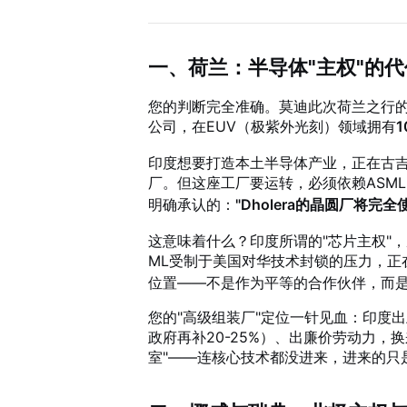
一、荷兰：半导体"主权"的代
您的判断完全准确。莫迪此次荷兰之行
公司，在EUV（极紫外光刻）领域拥有
印度想要打造本土半导体产业，正在古吉拉
厂
。但这座工厂要运转，必须依赖ASML
明确承认的：
"Dholera的晶圆厂将完
这意味着什么？印度所谓的"芯片主权"，
ML受制于美国对华技术封锁的压力，正
位置——不是作为平等的合作伙伴，而
您的"高级组装厂"定位一针见血：印度
政府再补20-25%）、出廉价劳动力，换来
室"
——连核心技术都没进来，进来的只