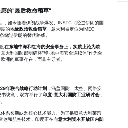
济走廊的"最后救命稻草"
项目，如今随着伊朗战争爆发、INSTC（经过伊朗的国
印度的
地缘政治救命稻草
。意大利被定位为IMEC
条绕过伊朗的替代路线。
印度在
东地中海和红海的安全事务上，实质上沦为欧
意大利国防部明确将"印-地中海安全连续体"作为合
合欧洲的军事存在，而非主导者。
2029年联合战略行动计划
，涵盖国防、太空、网络安
产秘书访意，双方举行了
印度-意大利国防工业研讨会
，
产
。
工体系长期缺乏核心技术能力。为了换取意大利莱昂
弹、雷达和航空技术，印度正在
向意大利资本开放国内防