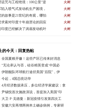
理诅咒与工程绝境：100公里“逆
火树
军陷入喷气式发动机生产困境，
火树
度的故事是21世纪的奇观，哪怕
火树
度求索对印度十年崩溃论的回应
火树
前印度已经解决了涡扇发动机叶
火树
上的今天：回复热帖
:
全国夏粮开镰！这些产区已传来好消息
:
“无论承认与否，硅谷精英变成‘中国必
:
伊朗舰队环球航行途径美国“后院”，伊
:
今起，4国总统访华
:
4月经济数据承压，多位经济学家建议：拿
:
尹锡悦首次施政演说，首提加入美国“印
:
大卫·P·戈德曼：新冠疫情引发第四次工
:
安徽六安再增两例本土确诊病例，专家研