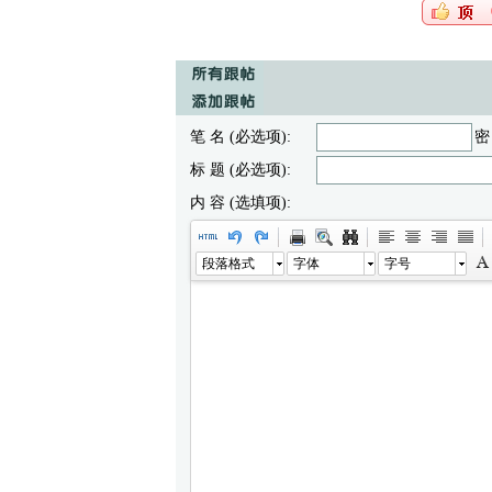
笔 名 (必选项):
密
标 题 (必选项):
内 容 (选填项):
段落格式
字体
字号