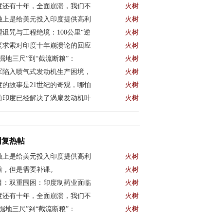
度还有十年，全面崩溃，我们不
火树
融上是给美元投入印度提供高利
火树
理诅咒与工程绝境：100公里“逆
火树
度求索对印度十年崩溃论的回应
火树
“掘地三尺”到“截流断粮”：
火树
军陷入喷气式发动机生产困境，
火树
度的故事是21世纪的奇观，哪怕
火树
前印度已经解决了涡扇发动机叶
火树
回复热帖
融上是给美元投入印度提供高利
火树
着，但是需要补课。
火树
目：双重围困：印度制药业面临
火树
度还有十年，全面崩溃，我们不
火树
“掘地三尺”到“截流断粮”：
火树