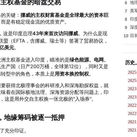
与主权基金的暗盘交易
6
地
7
美
略的关键：
挪威的主权财富基金是全球最大的资本巨
8
印
，而是有稳定现金流的优质资产。
9
深
，这是印度总理
43年来首次访问挪威
。为什么是现
10
目
联盟（EFTA，含挪威、瑞士等）签署了贸易协议，
0亿美元
。
欧洲主权基金进入印度，瞄准的是
绿色能源、电网、
历史
生产国（日产200万桶，全球第12位）
，同时又是
2025
源转型中的角色，本质上是
用资本换控制权
。
2025
想要获得北极理事会的科研准入和深海勘探权益，就
2023
意味着在国际极地法理、深海资源分配等问题上，印
2023
"，这是用外交自主权换一张北极的"入场券"。
2022
2022
工，地缘筹码被逐一抵押
2021
到了充分印证。
2021