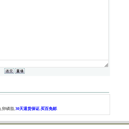
,卵磷脂,
30天退货保证.买百免邮
.