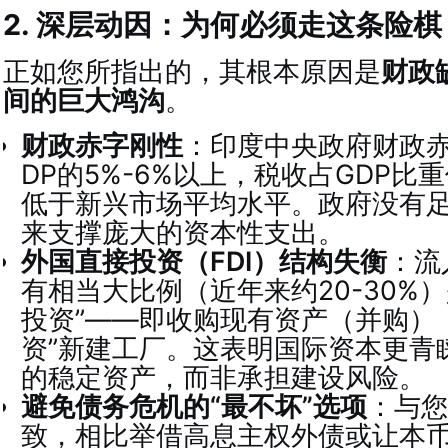
2. 深层动因：为何必须走这条险棋
正如您所指出的，其根本原因是
财政
间的巨大鸿沟
。
财政赤字刚性
：印度中央政府财政
DP的5%-6%以上，税收占GDP比重仅
低于新兴市场平均水平。政府没有
来支撑庞大的资本性支出。
外国直接投资（FDI）结构失衡
：流
有相当大比例（近年来约20-30%
投资”——即收购现有资产（并购）
资”新建工厂。这表明国际资本更青睐
的稳定资产，而非承担建设风险。
避免债务危机的“最不坏”选项
：与您
致，相比举借高息主权外债或让本