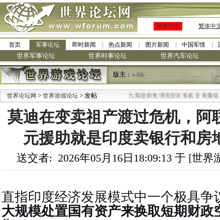
简体中文
繁体中
首页
军事论坛
即时新闻
热点新闻
图片新闻
中国军情
世界军事论坛
世界时事论坛
世界汽车论坛
版主：
x-file
>
> 发帖
·
世界论坛网
世界游戏论坛
九阳全新免清洗型豆浆机 全美最低
莫迪在变卖祖产渡过危机，阿联
元援助就是印度卖银行和房
送交者: 2026年05月16日18:09:13 于 [
直指印度经济发展模式中一个极具争
大规模处置国有资产来换取短期财政