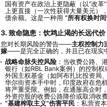
国有资产在政治上更隐蔽（以“改革
上更直接（一次性获得大量美元）
债余额。这是一种用
“所有权换时间
3. 致命隐患：饮鸩止渴的长远代价
您对长期风险的警告——
主权控制力
嫁
——是完全正确的，并且已在现实
战略命脉失控风险
：当收费公路、
银行（如RBL Bank案例）的控制
外国主权基金（如阿布扎比投资局、
华尔街资本手中时，印度政府在危
将严重受限。例如，在通胀高企时
外资控股的收费公路降价或取消收
“基建榨取主义”伤害平民
：私营资本