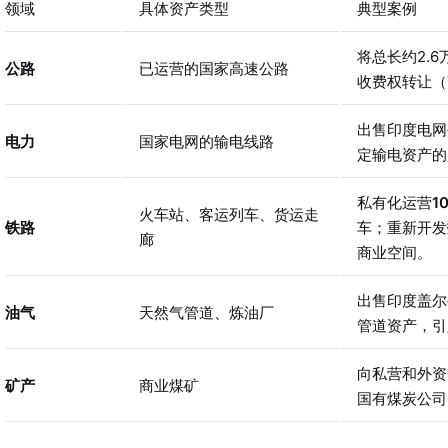
领域
具体资产类型
典型案例
将总长约2.
公路
已运营的国家高速公路
收费权转让（
出售印度电网公
电力
国家电网的输电线路
定输电资产的
私有化运营
1
火车站、客运列车、货运走
铁路
车；重新开发
廊
商业空间。
出售印度盖尔
油气
天然气管道、炼油厂
管道资产，引
向私营和外资
矿产
商业煤矿
国有煤炭公司