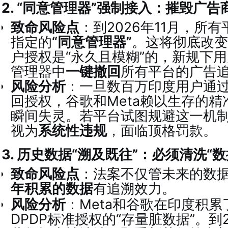
2. “同意管理器”强制接入：摧毁广告
致命风险点
：到2026年11月，所
指定的
“同意管理器”
。这将彻底改变
户授权是“永久且模糊”的，新规下
管理器中
一键撤回
所有平台的广告
风险分析
：一旦数百万印度用户通过
回授权，谷歌和Meta赖以生存的
瞬间失灵。若平台试图规避这一机
视为
系统性违规
，面临顶格罚款。
3. 历史数据“溯及既往”：必须清洗“数
致命风险点
：法案不仅管未来的数
年积累的数据
有追溯效力
。
风险分析
：Meta和谷歌在印度积
DPDP标准授权的“存量脏数据”。到