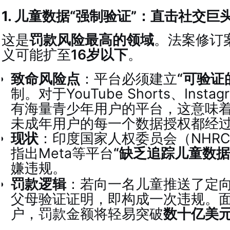
1. 儿童数据“强制验证”：直击社交巨
这是
罚款风险最高的领域
。法案修订案
义可能扩至
16岁以下
。
致命风险点
：平台必须建立
“可验证
制。对于YouTube Shorts、Instag
有海量青少年用户的平台，这意味
未成年用户的每一个数据授权都经
现状
：印度国家人权委员会（NHR
指出Meta等平台
“缺乏追踪儿童数据
嫌违规
。
罚款逻辑
：若向一名儿童推送了定
父母验证证明，即构成一次违规。
户，罚款金额将轻易突破
数十亿美