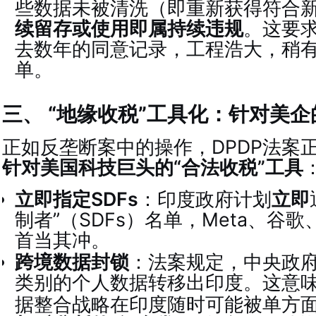
些数据未被清洗（即重新获得符合
续留存或使用即属持续违规
。这要
去数年的同意记录，工程浩大，稍
单。
三、 “地缘收税”工具化：针对美
正如反垄断案中的操作，DPDP法案
针对美国科技巨头的“合法收税”工具
立即指定SDFs
：印度政府计划
立即
制者”（SDFs）名单，Meta、谷
首当其冲
。
跨境数据封锁
：法案规定，中央政
类别的个人数据转移出印度
。这意
据整合战略在印度随时可能被单方