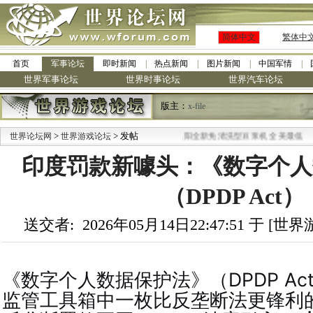
简体中文
繁体中
首页
军事论坛
即时新闻
热点新闻
图片新闻
中国军情
世界军事论坛
世界时事论坛
世界汽车论坛
版主：
x-file
>
> 发帖
·
世界论坛网
世界游戏论坛
九阳全新免清洗型豆浆机 全美最低
印度罚款新噱头：《数字个人
（DPDP Act）
送交者: 2026年05月14日22:47:51 于 [
《数字个人数据保护法》（DPDP A
监管工具箱中一枚比反垄断法更锋利的