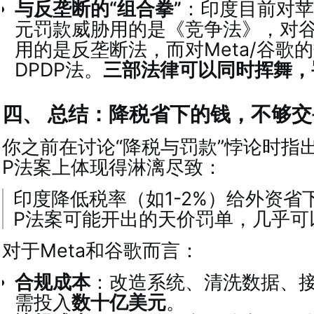
与反垄断的“组合拳”
：印度目前对苹
元罚款威胁用的是《竞争法》，对
用的是反垄断法，而对Meta/谷歌
DPDP法。
三部法律可以同时挥舞，
四、 总结：降税省下的钱，不够
你之前在讨论“降税与罚款”悖论时指出
P法案上体现得淋漓尽致：
印度降低税率（如1-2%）给外资省
P法案可能开出的天价罚单，几乎可
对于Meta和谷歌而言：
合规成本
：改造系统、清洗数据、
需投入
数十亿美元
。