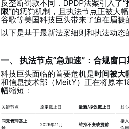
反垄断罚款不同，DPDP法案引入了
限”
的惩罚机制，且执法节点正被大幅压
谷歌等美国科技巨头带来了迫在眉睫
以下是基于最新法案细则和执法动态
一、 执法节点“急加速”：合规窗
科技巨头面临的首要危机是
时间被大
和信息技术部（MeitY）正在将原本
幅缩短
：
关键节点
原定截止日
最新/拟议截止日
核心
接入
同意管理器上
2026年11月
维持不变或提前
许用
线