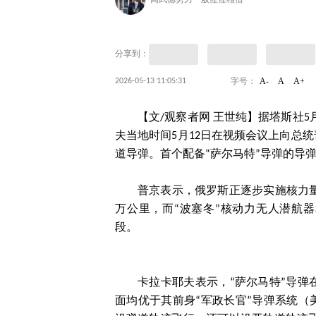
高武德势力一般惺惺相惜
分享到：
A-
A
A+
2026-05-13 11:05:31
字号：
【文/观察者网 王世纯】据塔斯社5
夫当地时间5月12日在视频会议上向总
道导弹。首个配备“萨尔马特”导弹的导
普京表示，俄罗斯正逐步实施核力量
万公里，而“波塞冬”核动力无人潜航
段。
卡拉卡耶夫表示，“萨尔马特”导
面均优于其前身“军政长官”导弹系统（美方