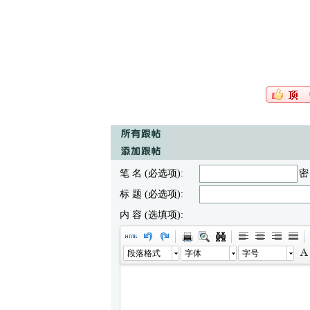
笔 名 (必选项):
密
标 题 (必选项):
内 容 (选填项):
段落格式
字体
字号