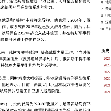
行，这使其射程超过3.5万公里，同时精度指标提高
6
地
未来部署的导弹防御系统的能力。
7
美
8
印
武器和“榛树”中程弹道导弹。他表示，2004年，俄
9
深
工作，该系统自2019年起已投入战斗值班。随后，我
10
目
，该导弹自2017年起投入战斗值班，并在特别军事行
精度提升改进工作仍在继续。
历史
初以来，俄恢复并持续进行提高威慑力量工作。“当时俄
2025
02年美国退出《反弹道导弹条约》后，俄罗斯不得不考
2025
维持战略力量平衡和均势的必要性。
2022
5万公里，同时精度大幅提高，能够穿透所有导弹防御系
2022
”。他还表示，目前，两款采用小型核动力推进系统的
2021
巡航导弹的研发工作已进入最后阶段。
2021
рма́т»），北约代号为SS-X-30“撒旦2”，是俄罗斯马克耶
种配备液体火箭发动机的重型洲际弹道导弹。俄罗斯研