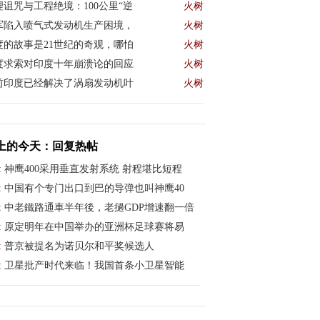
理诅咒与工程绝境：100公里“逆
火树
军陷入喷气式发动机生产困境，
火树
度的故事是21世纪的奇观，哪怕
火树
度求索对印度十年崩溃论的回应
火树
前印度已经解决了涡扇发动机叶
火树
上的今天：回复热帖
:
神鹰400采用垂直发射系统 射程堪比短程
:
中国有个专门出口到巴的导弹也叫神鹰40
:
中老鐵路通車半年後，老撾GDP增速翻一倍
:
原定明年在中国举办的亚洲杯足球赛将易
:
普京被提名为诺贝尔和平奖候选人
:
卫星批产时代来临！我国首条小卫星智能