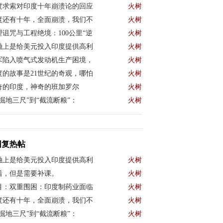
度求索对印度十年崩溃论的回应
火树
度还有十年，全面崩溃，我们不
火树
理诅咒与工程绝境：100公里“逆
火树
融上是给美元投入印度提供高利
火树
军陷入喷气式发动机生产困境，
火树
度的故事是21世纪的奇观，哪怕
火树
奇的印度，神奇的班加罗尔
火树
“掘地三尺”到“截流断粮”：
火树
回复热帖
融上是给美元投入印度提供高利
火树
着，但是需要补课。
火树
目：双重围困：印度制药业面临
火树
度还有十年，全面崩溃，我们不
火树
“掘地三尺”到“截流断粮”：
火树