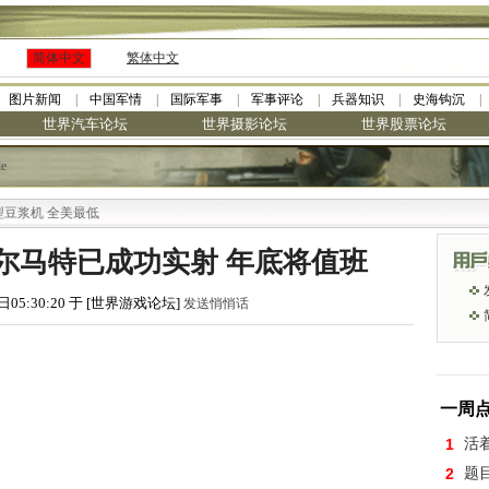
简体中文
繁体中文
图片新闻
中国军情
国际军事
军事评论
兵器知识
史海钩沉
世界汽车论坛
世界摄影论坛
世界股票论坛
le
 全美最低
尔马特已成功实射 年底将值班
日05:30:20 于 [世界游戏论坛]
发送悄悄话
一周
1
活
2
题