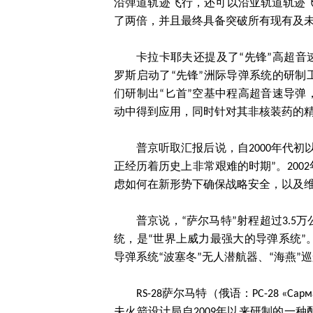
沿弹道轨迹飞行，还可以沿亚轨道轨迹飞
了两倍，并且最终具备突破所有现有及
卡拉卡耶夫还提及了“先锋”高超音速
罗斯启动了“先锋”洲际导弹系统的研制
们研制出“匕首”空基中程高超音速导弹
动中得到应用，同时针对其非核装药的
普京听取汇报后说，自2000年代
正经历着历史上非常艰难的时期”。20
虑如何在新形势下确保战略安全，以及
普京说，“萨尔马特”射程超过3.
统，是“世界上威力最强大的导弹系统
导弹系统“波塞冬”无人潜航器、“海燕”
RS-28萨尔马特（俄语：РС-28 «Са
夫火箭设计局自2009年以来研制的一