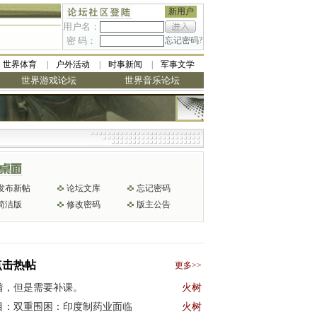
新用户
用户名：
密 码：
忘记密码?
世界体育
户外活动
时事新闻
军事文学
世界游戏论坛
世界音乐论坛
发布新帖
论坛文库
忘记密码
简洁版
修改密码
版主公告
点击热帖
更多>>
着，但是需要补课。
火树
目：双重围困：印度制药业面临
火树