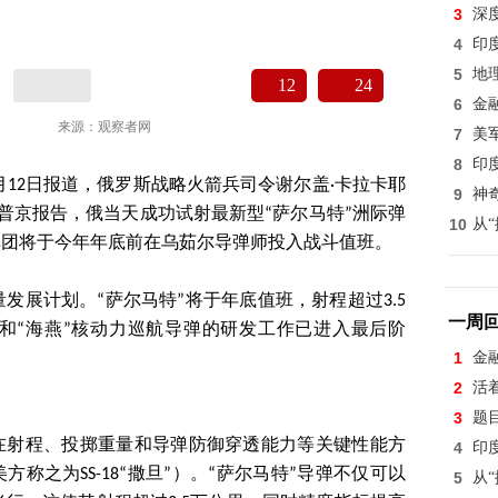
3
深
4
印
5
地
12
24
6
金
来源：观察者网
7
美
8
印
月12日报道，俄罗斯战略火箭兵司令谢尔盖·卡拉卡耶
9
神
统普京报告，俄当天成功试射最新型“萨尔马特”洲际弹
10
从
弹团将于今年年底前在乌茹尔导弹师投入战斗值班。
发展计划。“萨尔马特”将于年底值班，射程超过3.5
一周
器和“海燕”核动力巡航导弹的研发工作已进入最后阶
1
金
2
活
3
题
弹在射程、投掷重量和导弹防御穿透能力等关键性能方
4
印
称之为SS-18“撒旦”）。“萨尔马特”导弹不仅可以
5
从