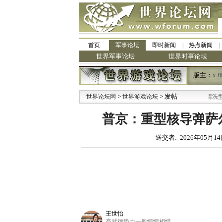
首页
军事论坛
即时新闻
热点新闻
世界军事论坛
世界时事论坛
版主：
x-fi
>
·
> 发帖
世界论坛网
世界游戏论坛
九阳全新免清洗型豆浆机
普京：重型核导弹萨
送交者: 2026年05月14
王世怡