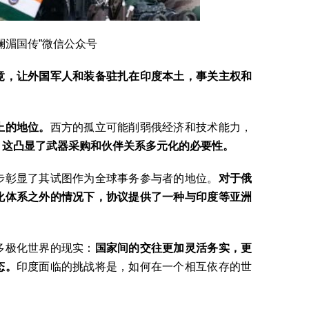
澜湄国传”微信公众号
竟，让外国军人和装备驻扎在印度本土，
事关
主权和
上的地位。
西方的孤立可能削弱俄经济和技术能力，
，这凸显了武器采购和伙伴关系多元化的必要性。
步彰显了其试图作为全球事务参与者的地位。
对于俄
化
体系
之外
的情况下
，协议提供了一种与
印度等
亚洲
多极化世界的现实：
国家间
的
交往
更加
灵活务实，
更
态。
印度面临的挑战将是，如何在一个相互依存的世