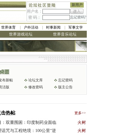
新用户
用户名：
密 码：
忘记密码?
世界体育
户外活动
时事新闻
军事文学
世界游戏论坛
世界音乐论坛
发布新帖
论坛文库
忘记密码
简洁版
修改密码
版主公告
点击热帖
更多>>
目：双重围困：印度制药业面临
火树
理诅咒与工程绝境：100公里“逆
火树