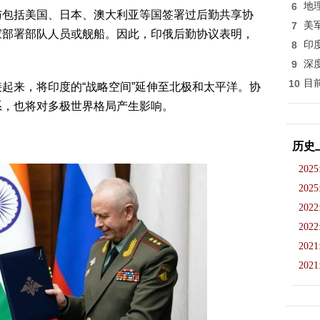
6
地
与包括美国、日本、澳大利亚等国签署过后勤共享协
7
美
家部署部队人员或舰船。因此，印俄后勤协议表明，
8
印
。
9
深
10
目
起来，将印度的“战略空间”延伸至北极和太平洋。协
系，也将对多极世界格局产生影响。
历史
2025
2025
2022
2022
2021
2021