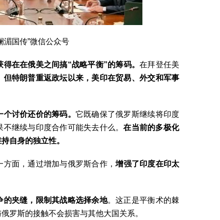
澜湄国传”微信公众号
获得在
在俄美
之间搞“战略平衡
”
的筹码
。
在拜登任美
。
但特朗普重返政坛以来，美印
在
贸易、外交和军事
。
一个讨价还价的筹码。
它既确保了俄罗斯继续将印度
果不继续与印度合作可能失去什么。
在当前的多极化
维持自身的独立性。
一方面，通过增加与俄罗斯合作，
增强了印度在印太
争
的
夹缝，限制其战略选择余地
。这正是平衡术的棘
与俄罗斯的接触不会损害与其他大国关系。