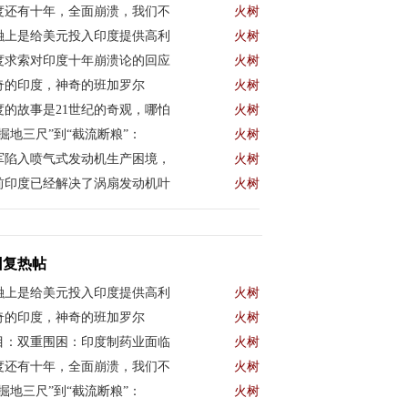
度还有十年，全面崩溃，我们不
火树
融上是给美元投入印度提供高利
火树
度求索对印度十年崩溃论的回应
火树
奇的印度，神奇的班加罗尔
火树
度的故事是21世纪的奇观，哪怕
火树
“掘地三尺”到“截流断粮”：
火树
军陷入喷气式发动机生产困境，
火树
前印度已经解决了涡扇发动机叶
火树
回复热帖
融上是给美元投入印度提供高利
火树
奇的印度，神奇的班加罗尔
火树
目：双重围困：印度制药业面临
火树
度还有十年，全面崩溃，我们不
火树
“掘地三尺”到“截流断粮”：
火树