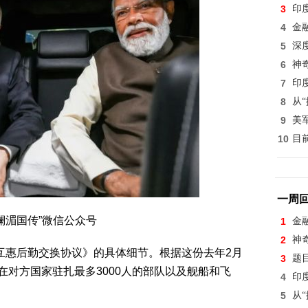
3
印
4
金
5
深
6
神
7
印
8
从
9
美
10
目
一周
澜湄国传”微信公众号
1
金
2
神
互惠后勤交换协议》的具体细节。根据这份去年2月
3
题
在对方国家驻扎最多3000人的部队以及舰船和飞
4
印
5
从