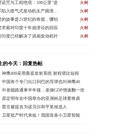
理诅咒与工程绝境：100公里“逆
火树
军陷入喷气式发动机生产困境，
火树
度的故事是21世纪的奇观，哪怕
火树
度求索对印度十年崩溃论的回应
火树
前印度已经解决了涡扇发动机叶
火树
上的今天：回复热帖
:
神鹰400采用垂直发射系统 射程堪比短程
:
中国有个专门出口到巴的导弹也叫神鹰40
:
中老鐵路通車半年後，老撾GDP增速翻一倍
:
原定明年在中国举办的亚洲杯足球赛将易
:
普京被提名为诺贝尔和平奖候选人
:
卫星批产时代来临！我国首条小卫星智能