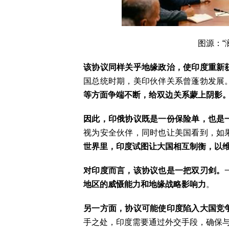
图源：“
该协议同样关乎地缘政治，
使
印度
重新
国总统时期，美印伙伴关系曾蓬勃发展
等方面争端
不断
，给双边关系蒙上阴影
因此，印俄协议既是一份保险单，也是
视为安全伙伴，同时也让美国看到，如
世界里，
印度
试图让大国相互制衡，以
对印度而言，该协议
也
是
一
把双刃剑。
地区的
威慑
能力
和
地缘战略影响力
。
另一方面，协议可能使印度陷入大国竞
手之处，印度需要通过外交手段，确保