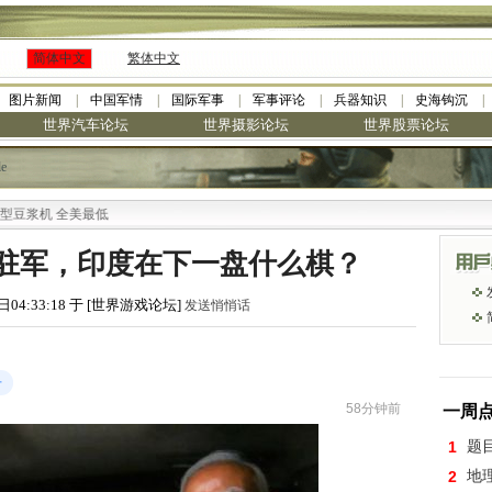
简体中文
繁体中文
图片新闻
中国军情
国际军事
军事评论
兵器知识
史海钩沉
世界汽车论坛
世界摄影论坛
世界股票论坛
le
美最低
国驻军，印度在下一盘什么棋？
日04:33:18 于 [世界游戏论坛]
发送悄悄话
号
58分钟前
一周
1
题
2
地