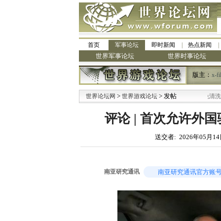
首页
军事论坛
即时新闻
热点新闻
世界军事论坛
世界时事论坛
版主：
x-fi
>
·
> 发帖
世界论坛网
世界游戏论坛
九阳全新免清洗型豆浆机 全
评论 | 首次允许外
送交者: 2026年05月14
南亚研究通讯
南亚研究通讯官方账