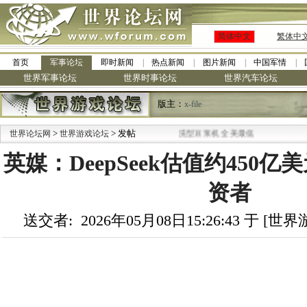
简体中文
繁体中
首页
军事论坛
即时新闻
热点新闻
图片新闻
中国军情
世界军事论坛
世界时事论坛
世界汽车论坛
版主：
x-file
>
·
> 发帖
世界论坛网
世界游戏论坛
九阳全新免清洗型豆浆机 全美最低
英媒：DeepSeek估值约450
资者
送交者: 2026年05月08日15:26:43 于 [