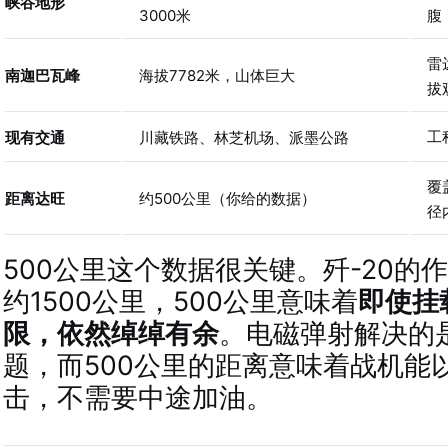
峡谷地形
3000米
腹
雷
南迦巴瓦峰
海拔7782米，山体巨大
拔
工
现有交通
川藏铁路、林芝机场、派墨公路
覆
距离达旺
约500公里（你给的数据）
径
500公里这个数据很关键。歼-20的
约1500公里，500公里意味着
即使挂
限，依然绰绰有余
。电磁弹射解决的是
题，而500公里的距离意味着战机能
击，不需要中途加油。