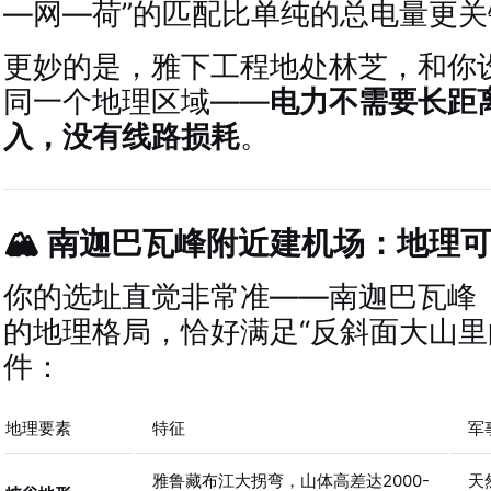
—网—荷”的匹配比单纯的总电量更关
更妙的是，雅下工程地处林芝，和你
同一个地理区域——
电力不需要长距
入，没有线路损耗
。
🏔️ 南迦巴瓦峰附近建机场：地理
你的选址直觉非常准——南迦巴瓦峰（
的地理格局，恰好满足“反斜面大山里
件：
地理要素
特征
军
雅鲁藏布江大拐弯，山体高差达2000-
天