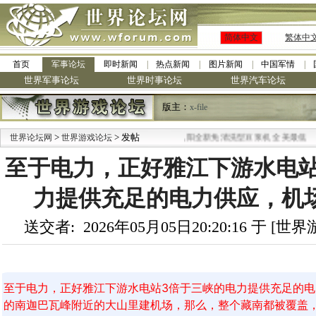
简体中文
繁体中
首页
军事论坛
即时新闻
热点新闻
图片新闻
中国军情
世界军事论坛
世界时事论坛
世界汽车论坛
版主：
x-file
>
> 发帖
·
世界论坛网
世界游戏论坛
九阳全新免清洗型豆浆机 全美最低
至于电力，正好雅江下游水电站
力提供充足的电力供应，机
送交者: 2026年05月05日20:20:16 于 [
至于电力，正好雅江下游水电站3倍于三峡的电力提供充足的
的南迦巴瓦峰附近的大山里建机场，那么，整个藏南都被覆盖，