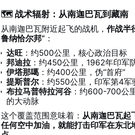
🗺️ 战术辐射：从南迦巴瓦到藏南
从南迦巴瓦附近起飞的战机，
作战半
鲁纳恰尔邦”
：
达旺
：约500公里，核心政治目标
邦迪拉
：约450公里，1962年印军
伊塔那噶
：约400公里，伪“首府”
提斯普尔
：约550公里，印军第4军
布拉马普特拉河谷
：约600-700
的大动脉
这个覆盖范围意味着：
从南迦巴瓦起
任何空中加油，就能打击印军在东北
点
。