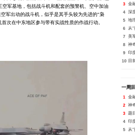
3
金
王空军基地，包括战斗机和配套的预警机、空中加油
4
深
空军出动的战斗机，似乎是其手头较为先进的“枭
5
地
战斗机首次在中东地区参与带有实战性质的作战行动。
6
从
7
美
8
神
9
印
10
目
一周
1
金
2
神
3
题
4
印
5
从