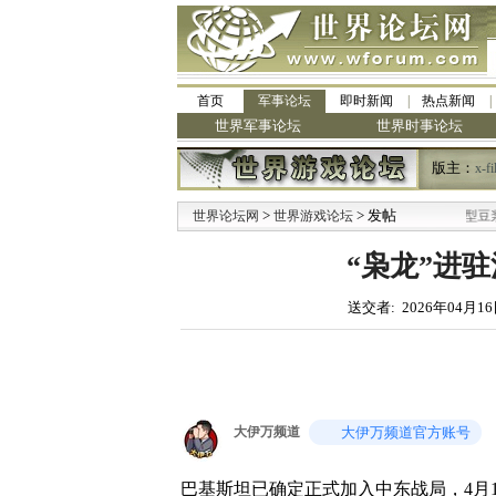
首页
军事论坛
即时新闻
热点新闻
世界军事论坛
世界时事论坛
版主：
x-fi
>
·
> 发帖
世界论坛网
世界游戏论坛
九阳全新免清洗型豆浆机 全美最低
“枭龙”进
送交者: 2026年04月16
大伊万频道
大伊万频道官方账号
巴基斯坦已确定正式加入中东战局，4月