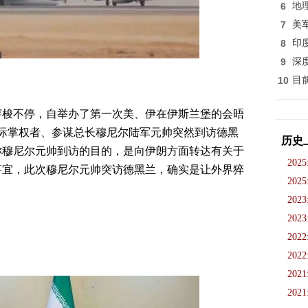
6
地
7
美
8
印
9
深
10
目
穿梭不停，自举办了第一次美、伊在伊斯兰堡的会晤
实际掌权者、参谋总长穆尼尔陆军元帅突然到访德黑
历史
称穆尼尔元帅到访的目的，是向伊朗方面转达有关于
2025
事宜，此次穆尼尔元帅突访德黑兰，确实是让外界猝
2025
2023
2023
2022
2022
2021
2021