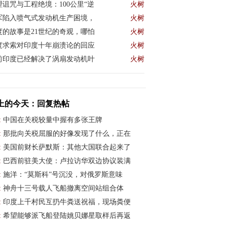
理诅咒与工程绝境：100公里“逆
火树
军陷入喷气式发动机生产困境，
火树
度的故事是21世纪的奇观，哪怕
火树
度求索对印度十年崩溃论的回应
火树
前印度已经解决了涡扇发动机叶
火树
上的今天：回复热帖
:
中国在关税较量中握有多张王牌
:
那批向关税屈服的好像发现了什么，正在
:
美国前财长萨默斯：其他大国联合起来了
:
巴西前驻美大使：卢拉访华双边协议装满
:
施洋：“莫斯科”号沉没，对俄罗斯意味
:
神舟十三号载人飞船撤离空间站组合体
:
印度上千村民互扔牛粪送祝福，现场粪便
:
希望能够派飞船登陆姚贝娜星取样后再返