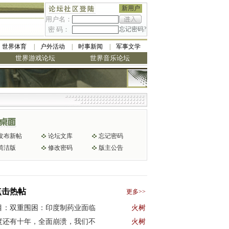
新用户
用户名：
密 码：
忘记密码?
世界体育
户外活动
时事新闻
军事文学
世界游戏论坛
世界音乐论坛
发布新帖
论坛文库
忘记密码
简洁版
修改密码
版主公告
点击热帖
更多>>
目：双重围困：印度制药业面临
火树
度还有十年，全面崩溃，我们不
火树