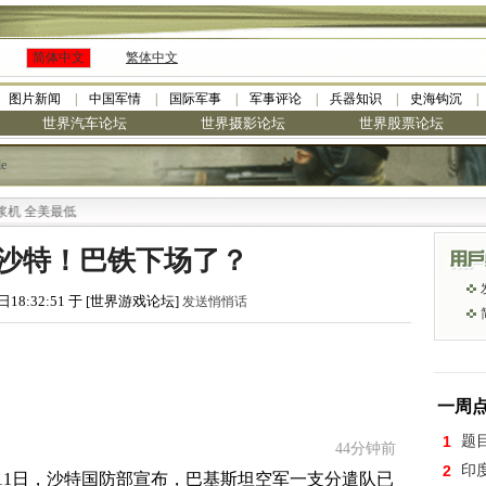
简体中文
繁体中文
图片新闻
中国军情
国际军事
军事评论
兵器知识
史海钩沉
世界汽车论坛
世界摄影论坛
世界股票论坛
le
驻沙特！巴铁下场了？
日18:32:51 于 [世界游戏论坛]
发送悄悄话
一周
1
题
44分钟前
2
印
11日，沙特国防部宣布，巴基斯坦空军一支分遣队已