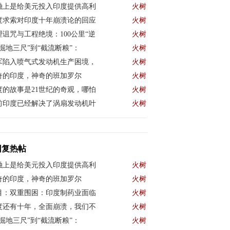
融上是给美元投入印度提供高利
火树
度求索对印度十年崩溃论的回应
火树
理诅咒与工程绝境：100公里“逆
火树
“掘地三尺”到“截流断粮”：
火树
军陷入喷气式发动机生产困境，
火树
奇的印度，神奇的班加罗尔
火树
度的故事是21世纪的奇观，哪怕
火树
前印度已经解决了涡扇发动机叶
火树
回复热帖
融上是给美元投入印度提供高利
火树
奇的印度，神奇的班加罗尔
火树
目：双重围困：印度制药业面临
火树
度还有十年，全面崩溃，我们不
火树
“掘地三尺”到“截流断粮”：
火树