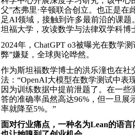
科学中心开展深度学习研究，该中心
父”杰弗里·辛顿联合创立。也正是在
足AI领域，接触到许多最前沿的课题
坦福大学，攻读数学与法律双学科博
2024年，ChatGPT o3被曝光在数学
弊”嫌疑，全球舆论哗然。
作为斯坦福数学博士的洪乐潼也在社
法：“OpenAI大模型在数学测试中
因为训练数据中提前泄题了。在一些
答的准确率虽然高达96%，但一旦展
率就降至5%。”
面对行业痛点，一种名为Lean的语
也让她嗅到了创业机会。