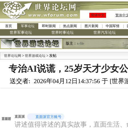
简体中文
繁体中
首页
军事论坛
即时新闻
热点新闻
图片新闻
中国军情
世界军事论坛
世界时事论坛
世界汽车论坛
版主：
x-file
>
> 发帖
·
世界论坛网
世界游戏论坛
九阳
专治AI说谎，25岁天才少女
送交者: 2026年04月12日14:37:56 于 [
直面派
直面派官方账号
讲述值得讲述的真实故事，直面生活、