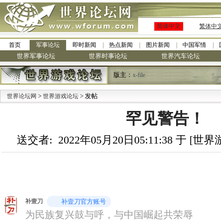
简体中文
繁体中
首页
军事论坛
即时新闻
热点新闻
图片新闻
中国军情
世界军事论坛
世界时事论坛
世界汽车论坛
版主：
x-file
>
> 发帖
世界论坛网
世界游戏论坛
罕见警告！
送交者: 2022年05月20日05:11:38 于 [
补壹刀
补壹刀官方账号
为民族复兴鼓与呼，与中国崛起共荣辱