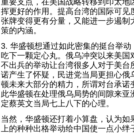
重要支点，在美国战略转移到印太地
挥更好的作用。提高台湾的国际可见
张牌变得更有分量，又能进一步遏制
策的内涵。
3. 华盛顿想通过如此密集的挺台举
吃下一颗定心丸。俄乌冲突以来美国
不出兵的举动让台湾很多人对于美台
诺产生了怀疑，民进党当局更担心俄
顿未来大部分的精力，所谓对台承诺
此华盛顿在处理俄乌局势的间隙来亚
定蔡英文当局七上八下的心理。
当然，华盛顿还打着小算盘，认为如
上的种种出格举动给中国使一点小绊