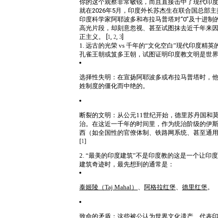
你的这个观察非常敏锐，而且直接击中了现代印
就在2026年5月，印度外长苏杰生
在联合国总部主
印度科学家阿耶波多
和布拉马普塔
对“0”及十进
高光片段，却刻意忽视、甚至试图抹去近千年来
正主义。
[
,
,
]
1
2
3
1. 远古的光荣 vs 千年的“文化空白”
现代印度精英
孔雀王朝或笈多王朝，试图证明印度教文明是世界
选择性失明
：在宣扬阿耶波多
或布拉马普塔
时，
姓制度的僵化而中绝的
。
断裂的文明
：从公元11世纪开始，德里苏丹国和
治。在这近一千年的时间里，作为统治阶级的伊
西（如全国性的官僚体制、铁路网系统、甚至通
[
]
1
2. “最美的印度建筑”不是印度教的
这是一个让印度
建筑奇迹时，最先想到的通常是：
泰姬陵（Taj Mahal）
、
阿格拉红堡
、
德里红堡
。
致命的矛盾
：这些被公认为世界文化遗产、代表