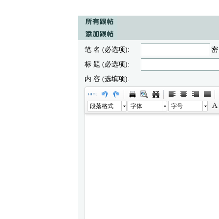
笔 名 (必选项):
密
标 题 (必选项):
内 容 (选填项):
段落格式
字体
字号