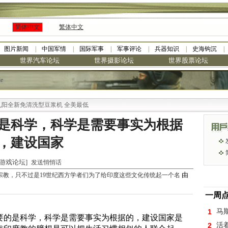
简体中文
繁体中文
图片新闻
中国军情
国际军事
军事评论
兵器知识
史海钩沉
世界汽车论坛
世界摄影论坛
世界股票论坛
le
免清洗型豆浆机 全美最低
是科学，科学是需要事实为根据
，建设国家
世界游戏论坛]
发送悄悄话
由
宗教，只不过是19世纪西方学者们为了给印度这些文化传统起一个名
一周
1
马
要的是科学，科学是需要事实为根据的，建设国家是
2
活