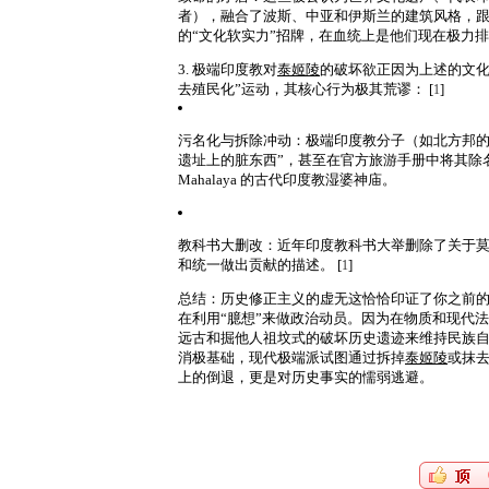
者）
，融合了波斯、中亚和伊斯兰的建筑风格，
的“文化软实力”招牌，在血统上是他们现在极力排
3. 极端印度教对
泰姬陵
的破坏欲
正因为上述的文化
去殖民化”运动，其核心行为极其荒谬： [
]
1
污名化与拆除冲动
：极端印度教分子（如北方邦
遗址上的脏东西”，甚至在官方旅游手册中将其除
Mahalaya
的古代印度教湿婆神庙。
教科书大删改
：近年印度教科书大举删除了关于
和统一做出贡献的描述。
[
]
1
总结：历史修正主义的虚无
这恰恰印证了你之前的
在利用“臆想”来做政治动员。
因为在物质和现代法
远古
和掘他人祖坟式的破坏历史遗迹
来维持民族自
消极基础，现代极端派试图通过拆掉
泰姬陵
或抹去
上的倒退，更是对历史事实的懦弱逃避。