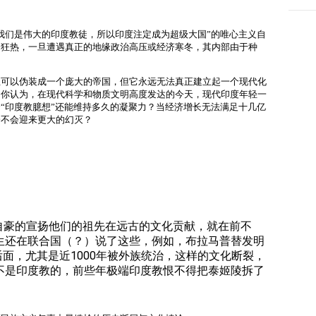
我们是伟大的印度教徒，所以印度注定成为超级大国”的唯心主义自
的狂热，一旦遭遇真正的地缘政治高压或经济寒冬，其内部由于种
至可以伪装成一个庞大的帝国，但它永远无法真正建立起一个现代化
。
你认为，在现代科学和物质文明高度发达的今天，现代印度年轻一
“印度教臆想”还能维持多久的凝聚力？当经济增长无法满足十几亿
会不会迎来更大的幻灭？
自豪的宣扬他们的祖先在远古的文化贡献，就在前不
生还在联合国（？）说了这些，例如，布拉马普替发明
后面，尤其是近1000年被外族统治，这样的文化断裂，
不是印度教的，前些年极端印度教恨不得把泰姬陵拆了