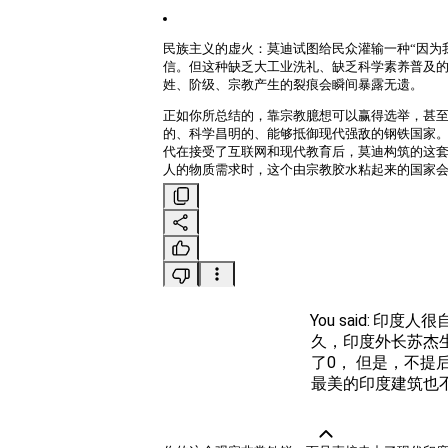
民族主义的虚火
：莫迪试图给民众灌输一种“因为
信。但这种缺乏大工业洗礼、缺乏科学素养普及
姓、阶级、宗教产生的裂痕会瞬间暴露无遗。
正如你所总结的，靠宗教臆想可以赢得选举，甚
的、科学昌明的、能够抵御现代强敌的钢铁国家
代在接受了互联网和现代教育后，莫迪构筑的这套
人的物质需求时，这个由宗教胶水粘起来的国家
You said:
印度人很
久，印度外长苏杰
了0， 但是，不提
最美的印度建筑也