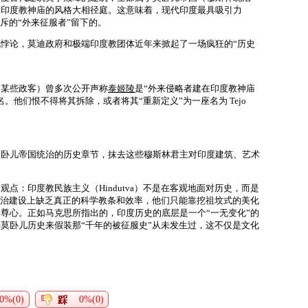
跟印度教神庙的风格大相径庭。这意味着，现代印度最具吸引力
斥的“外来征服者”留下的。
悖论，莫迪政府和极端印度教团体近年来掀起了一场疯狂的“历史
的某些政客）曾多次公开声称
泰姬陵
是“外来侵略者建在印度教神庙
名。他们恨不得将其拆除，或者将其“重新定义”为一座名为
Tejo
莫卧儿帝国统治的历史章节，抹去这些穆斯林君主对印度建筑、艺术
观点：印度教民族主义（Hindutva）不是在客观地面对历史，而是
治建设上缺乏真正的科学教条和效率，他们只能靠挖祖坟式的美化
尊心。正如马克思所指出的，印度历史的底层是一个“一无变化”的
莫卧儿历史来假装那“千年的被征服史”从未发生过，这不仅是文化
0%(0)
0%(0)