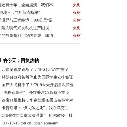
度还有十年，全面崩溃，我们不
火树
“掘地三尺”到“截流断粮”：
火树
理诅咒与工程绝境：100公里“逆
火树
军陷入喷气式发动机生产困境，
火树
度的故事是21世纪的奇观，哪怕
火树
上的今天：回复热帖
:
印度腿都要跑断了，“胜利大宣讲”整了
:
特朗普政府被曝停止为国际学生安排签证
:
国产大飞机来了！C919今天开启首次商业
:
“里程碑事件”！外媒关注C919商业首飞
:
连发11组推特，华春莹逐条回击布林肯对
:
卡普斯塔：“伊戈尔之死”，我在乌克兰
:
CNN挖坑“病毒武汉泄露”，哈佛教授：扯
:
COVID-19 toll on Indian economy