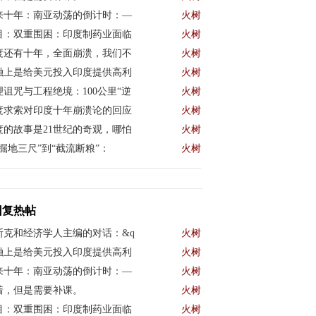
来十年：南亚动荡的倒计时：—
火树
目：双重围困：印度制药业面临
火树
度还有十年，全面崩溃，我们不
火树
融上是给美元投入印度提供高利
火树
理诅咒与工程绝境：100公里“逆
火树
度求索对印度十年崩溃论的回应
火树
度的故事是21世纪的奇观，哪怕
火树
“掘地三尺”到“截流断粮”：
火树
回复热帖
斯克和经济学人主编的对话：&q
火树
融上是给美元投入印度提供高利
火树
来十年：南亚动荡的倒计时：—
火树
着，但是需要补课。
火树
目：双重围困：印度制药业面临
火树