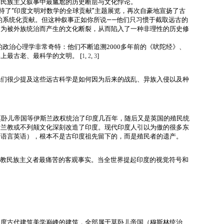
度民族主义叙事中最尴尬的
历史断层
与文化悖论
。
持了“印度文明对数学的全球贡献”主题展览
，再次自豪地宣扬了古
制的系统化贡献
。但这种叙事正如你所说——他们只习惯于截取远古的
因为被外族统治而产生的文化断裂，从而陷入了一种非理性的历史修
的政治心理学非常奇特：他们不断追溯2000多年前的《吠陀经》、
上最古老、最科学的文明。 [
,
,
]
1
2
3
他们很少提及这些远古科学是如何因为后来的战乱、异族入侵以及种
莫卧儿帝国
等伊斯兰政权统治了印度几百年，随后又是英国的殖民统
斯兰教或不列颠文化深刻改造了印度。现代印度人引以为傲的很多东
用语言英语），根本不是古印度祖先留下的，而是殖民者的遗产。
教民族主义者最痛苦的客观事实。当全世界提起印度的视觉符号和
印度古代建筑美学巅峰的建筑，全部属于莫卧儿帝国（穆斯林统治