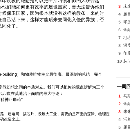
靠印度教的臆想是可以把生活习惯相似的人联合起
诉他们能如何更有效率的建设国家，更无法告诉他们
3
未
时候保卫国家，因为根本就没有这样的教条，来的时
4
题
证自己活下来，这样才能后来去同化入侵的异族，否
5
印
法同化了。
6
金
7
地
8
深
9
印
10
从
-building）和物质唯物主义最彻底、最深刻的总结，完全
。
一周
宗教幻想之间的本质对立。我们可以把你的观点拆解为三个
代印度在莫迪治下面临的最大悖论：
1
马
“精神止痛药”
2
金
3
未
铁路、建电网、搞芯片、发展大工业，需要的是严密的逻辑、物理定
精确改造之上。
4
活
5
题