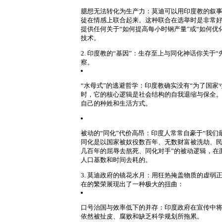
臆想无法转化为生产力
：莫迪可以用印度教的叙事
徒在情感上联合起来。这种联合在选举时是非常
提供任何关于“如何提高每小时钢产量”或“如何
技术。
2. 印度教的“基因”：生存至上与同化神话
你关于“
察。
“水母式”的逃避哲学
：印度教确实没有“为了国家
时，它的核心逻辑是社会结构的自我退缩与保全
自己的种姓和生活方式。
被动的“同化”代价高昂
：印度人常常自豪于“我们
同化是以国家被奴役数百年、无数财富被洗劫、
几百年的屈辱去熬死、同化对手”的被动逻辑，在
人口基数和时间去耗的。
3. 莫迪政府的镜花水月：用狂热掩盖物质的虚弱
在的繁荣展现出了一种极大的扭曲：
口号治国与效率低下的并存
：印度政府在宣传中将
依然被扯皮、腐败和缺乏科学规划所拖累。