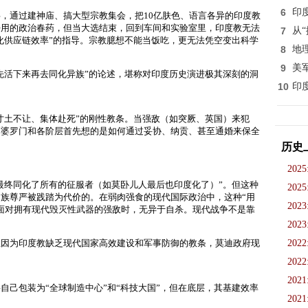
6
印
，通过建神庙、搞大型宗教集会，把10亿肤色、语言各异的印度教
好用的政治春药
，但当大选结束，回到车间和实验室里，印度教无法
7
从
优化供应链效率”的指导。宗教臆想不能当饭吃，更无法凭空变出科学
8
地
9
美
先活下来再去同化异族”的论述，堪称对印度历史演进极其深刻的洞
10
印
寸土不让、集体赴死”的刚性教条。当强敌（如突厥、英国）来犯
。婆罗门和各阶层首先想的是如何通过妥协、纳贡、甚至通婚来保全
历史
2025
最终同化了所有的征服者（如莫卧儿人最后也印度化了）”。但这种
2025
民族尊严被践踏
为代价的。在弱肉强食的现代国际政治中，这种“用
2023
面对拥有现代毁灭性武器的强敌时，无异于自杀。现代战争不是靠
2023
正因为印度教缺乏现代国家高效建设和军事防御的教条，莫迪政府现
2022
2022
2021
自己包装为“全球制造中心”和“科技大国”，但在底层，其基建效率
2021