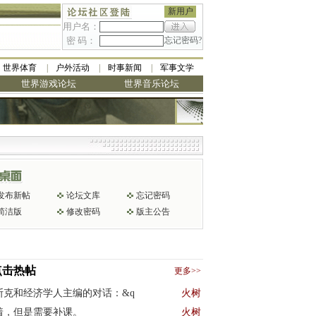
新用户
用户名：
密 码：
忘记密码?
世界体育
户外活动
时事新闻
军事文学
世界游戏论坛
世界音乐论坛
发布新帖
论坛文库
忘记密码
简洁版
修改密码
版主公告
点击热帖
更多>>
斯克和经济学人主编的对话：&q
火树
着，但是需要补课。
火树