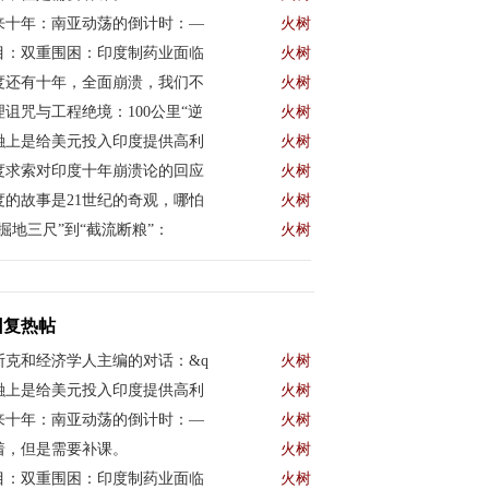
来十年：南亚动荡的倒计时：—
火树
目：双重围困：印度制药业面临
火树
度还有十年，全面崩溃，我们不
火树
理诅咒与工程绝境：100公里“逆
火树
融上是给美元投入印度提供高利
火树
度求索对印度十年崩溃论的回应
火树
度的故事是21世纪的奇观，哪怕
火树
“掘地三尺”到“截流断粮”：
火树
回复热帖
斯克和经济学人主编的对话：&q
火树
融上是给美元投入印度提供高利
火树
来十年：南亚动荡的倒计时：—
火树
着，但是需要补课。
火树
目：双重围困：印度制药业面临
火树