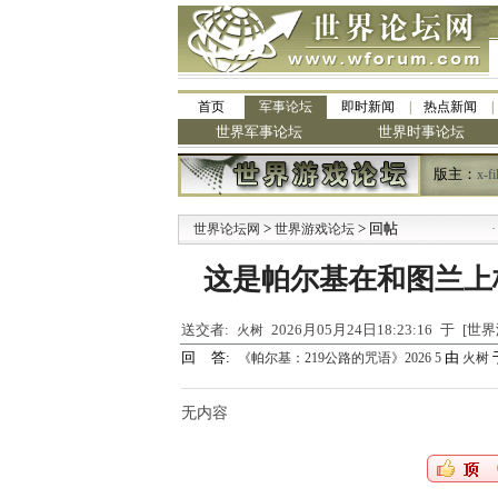
首页
军事论坛
即时新闻
热点新闻
世界军事论坛
世界时事论坛
版主：
x-fi
>
> 回帖
·
世界论坛网
世界游戏论坛
九
这是帕尔基在和图兰上
送交者:
2026月05月24日18:23:16 于 [
火树
回 答:
由
于
《帕尔基：219公路的咒语》2026 5
火树
无内容