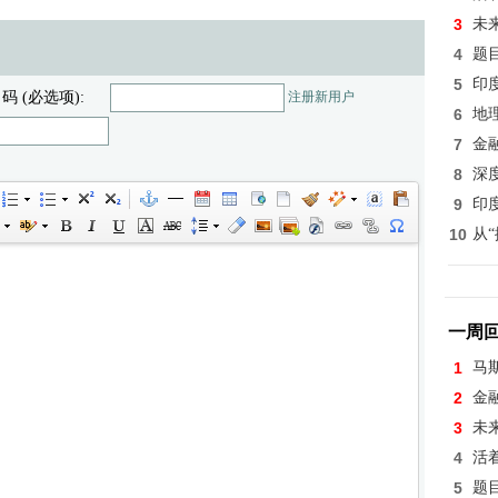
3
未
4
题
5
印
 码 (必选项):
注册新用户
6
地
7
金
8
深
9
印
10
从
一周
1
马
2
金
3
未
4
活
5
题