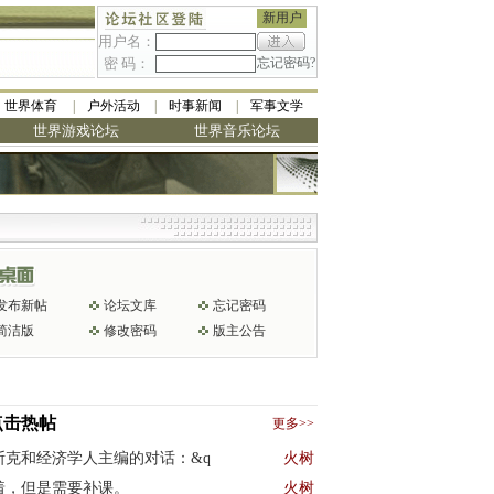
新用户
用户名：
密 码：
忘记密码?
世界体育
户外活动
时事新闻
军事文学
世界游戏论坛
世界音乐论坛
发布新帖
论坛文库
忘记密码
简洁版
修改密码
版主公告
点击热帖
更多>>
斯克和经济学人主编的对话：&q
火树
着，但是需要补课。
火树