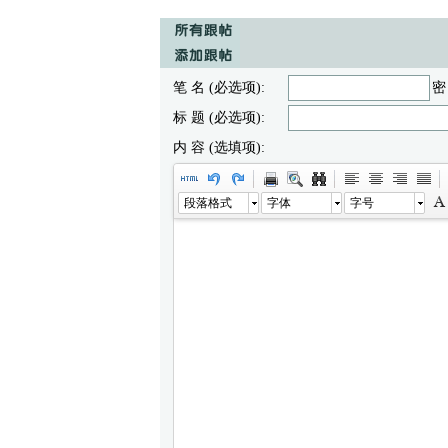
笔 名 (必选项):
密
标 题 (必选项):
内 容 (选填项):
段落格式
字体
字号