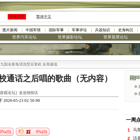
简体中文
繁体中文
图片新闻
中国军情
国际军事
军事评论
兵器知识
史海钩沉
世界汽车论坛
世界摄影论坛
世界股票论坛
le
阳全新免清洗型豆浆机 全美最低
校通话之后唱的歌曲（无内容）
世界游戏论坛]
发送悄悄话
 2026-05-23 02:50:00
一周
1
马
0%(0)
0%(0)
2
活