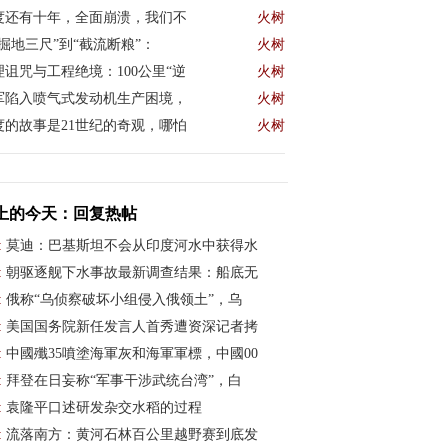
度还有十年，全面崩溃，我们不
火树
“掘地三尺”到“截流断粮”：
火树
理诅咒与工程绝境：100公里“逆
火树
军陷入喷气式发动机生产困境，
火树
度的故事是21世纪的奇观，哪怕
火树
上的今天：回复热帖
:
莫迪：巴基斯坦不会从印度河水中获得水
:
朝驱逐舰下水事故最新调查结果：船底无
:
俄称“乌侦察破坏小组侵入俄领土”，乌
:
美国国务院新任发言人首秀遭资深记者拷
:
中國殲35噴塗海軍灰和海軍軍標，中國00
:
拜登在日妄称“军事干涉武统台湾”，白
:
袁隆平口述研发杂交水稻的过程
:
流落南方：黄河石林百公里越野赛到底发