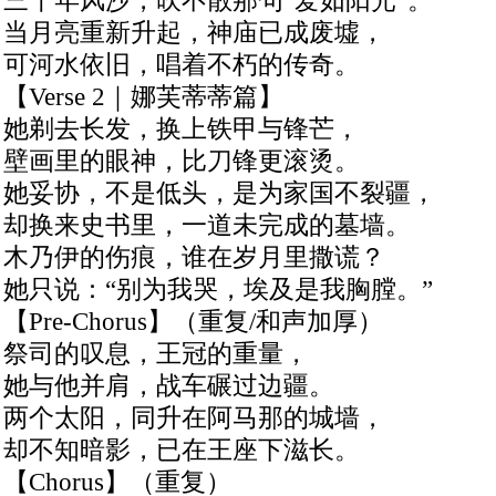
三千年风沙，吹不散那句“爱如阳光”。
当月亮重新升起，神庙已成废墟，
可河水依旧，唱着不朽的传奇。
【Verse 2｜娜芙蒂蒂篇】
她剃去长发，换上铁甲与锋芒，
壁画里的眼神，比刀锋更滚烫。
她妥协，不是低头，是为家国不裂疆，
却换来史书里，一道未完成的墓墙。
木乃伊的伤痕，谁在岁月里撒谎？
她只说：“别为我哭，埃及是我胸膛。”
【Pre-Chorus】（重复/和声加厚）
祭司的叹息，王冠的重量，
她与他并肩，战车碾过边疆。
两个太阳，同升在阿马那的城墙，
却不知暗影，已在王座下滋长。
【Chorus】（重复）