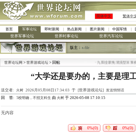
简体中文
繁体中
首页
军事论坛
即时新闻
热点新闻
图片新闻
中国军情
世界军事论坛
世界时事论坛
世界汽车论坛
版主：
x-file
>
> 回帖
·
世界论坛网
世界游戏论坛
九阳全新免清洗型豆浆机 
“大学还是要办的，主要是理工
送交者:
2026月05月08日17:34:03 于 [世界游戏论坛]
火树
发送悄悄话
回 答:
由
于 2026-05-08 17:10:15
5校明确，不招文科生
火树
无内容
0%(0)
0%(0)