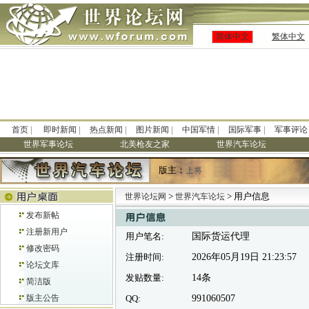
简体中文
繁体中文
|
|
|
|
|
|
首页
即时新闻
热点新闻
图片新闻
中国军情
国际军事
军事评论
世界军事论坛
北美枪友之家
世界汽车论坛
版主：
上将
>
> 用户信息
世界论坛网
世界汽车论坛
发布新帖
注册新用户
用户笔名:
国际货运代理
修改密码
注册时间:
2026年05月19日 21:23:57
论坛文库
发贴数量:
14条
简洁版
版主公告
QQ:
991060507