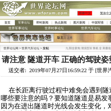
简体中文
繁体中
首页
军事论坛
即时新闻
热点新闻
图片新闻
中国军情
世界军事论坛
世界时事论坛
世界汽车论坛
版主：
上将
>
> 发帖
·
世界论坛网
世界汽车论坛
九阳全新免清洗型豆浆机 全美最低
请注意 隧道开车 正确的驾驶
送交者: 2019年07月27日16:59:22 于 [
在长距离行驶过程中难免会遇到隧
哪些要注意的吗？要知道隧道是易发
因为在进出隧道时光线会发生变化，