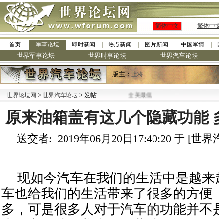
简体中文
繁体中
首页
军事论坛
即时新闻
热点新闻
图片新闻
中国军情
世界军事论坛
世界时事论坛
世界汽车论坛
版主：
上将
·
>
> 发帖
世界论坛网
九阳全新免清洗型豆浆机 全美最低
世界汽车论坛
原来油箱盖有这几个隐藏功能 
送交者: 2019年06月20日17:40:20 于 [
现如今汽车在我们的生活中是越来
车也给我们的生活带来了很多的方便
多，可是很多人对于汽车的功能并不