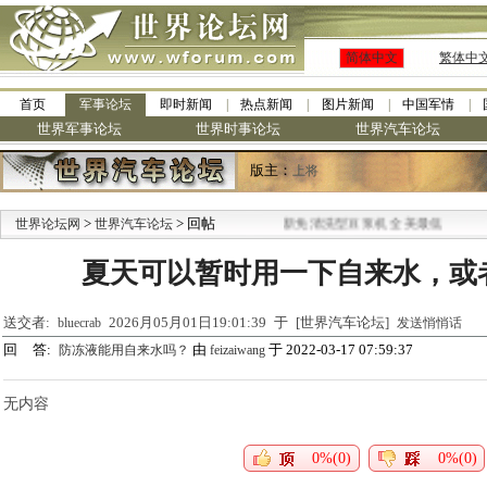
简体中文
繁体中
首页
军事论坛
即时新闻
热点新闻
图片新闻
中国军情
世界军事论坛
世界时事论坛
世界汽车论坛
版主：
上将
>
> 回帖
·
世界论坛网
世界汽车论坛
九阳全新免清洗型豆浆机 全美最低
夏天可以暂时用一下自来水，或
送交者:
2026月05月01日19:01:39 于 [世界汽车论坛]
bluecrab
发送悄悄话
回 答:
由
于 2022-03-17 07:59:37
防冻液能用自来水吗？
feizaiwang
无内容
0%(0)
0%(0)