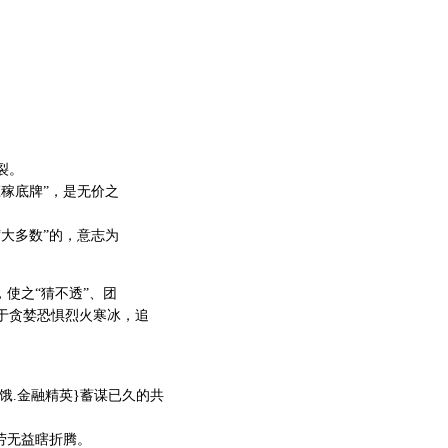
裂。
稼底牌”，是无价之
大多数”的，意志为
，使之“猜不透”、团
于贪婪恐惧烈火寒冰，追
.饿.金融精英}蓄谋已久的共
劳无益瞎折腾。