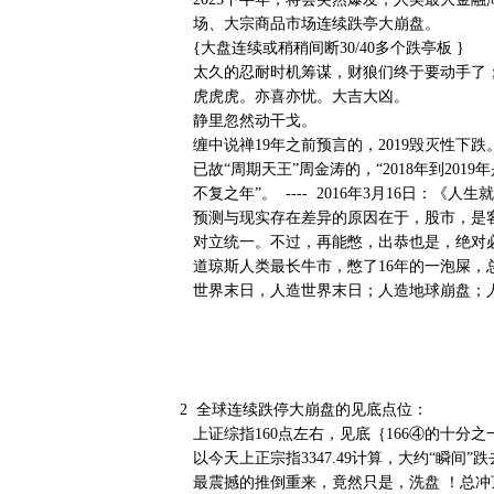
场、大宗商品市场连续跌亭大崩盘。
{大盘连续或稍稍间断30/40多个跌亭板 }
太久的忍耐时机筹谋，财狼们终于要动手了
虎虎虎。亦喜亦忧。大吉大凶。
静里忽然动干戈。
缠中说禅19年之前预言的，2019毁灭性下跌
已故“周期天王”周金涛的，“2018年到201
不复之年”。 ---- 2016年3月16日：《人
预测与现实存在差异的原因在于，股市，是
对立统一。不过，再能憋，出恭也是，绝对
道琼斯人类最长牛市，憋了16年的一泡屎，
世界末日，人造世界末日；人造地球崩盘；
2 全球连续跌停大崩盘的见底点位：
上证综指160点左右，见底｛166④的十分之
以今天上正宗指3347.49计算，大约“瞬间”跌
最震撼的推倒重来，竟然只是，洗盘 ！总冲