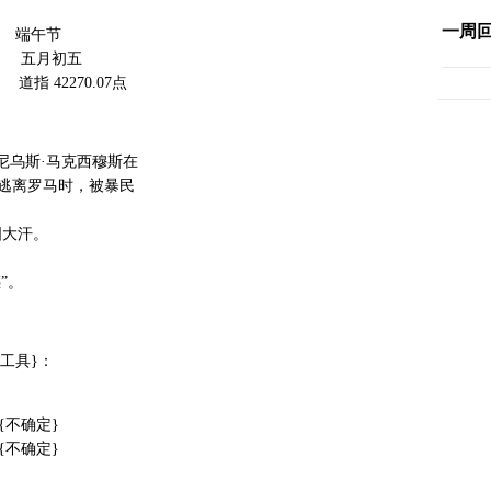
一周
期六 端午节
 五月初五
道指 42270.07点
罗尼乌斯·马克西穆斯在
罗马时，被暴民
国大汗。
”。
工具}：
 {不确定}
 {不确定}