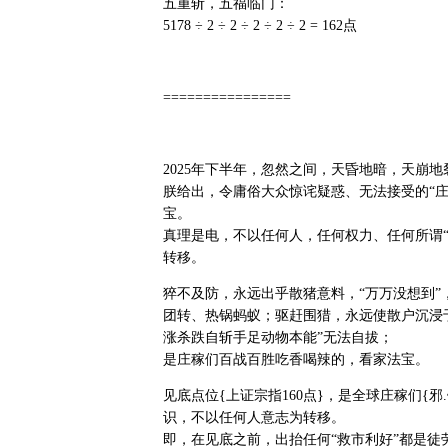
五重斩，五福临门：
5178 ÷ 2 ÷ 2 ÷ 2 ÷ 2 ÷ 2 = 162点
================
2025年下半年，忽然之间，天昏地暗，天崩地
朕给出，令庸俗大众惊诧疑惑、无法接受的“庄
宝。
真理是电，不以任何人，任何权力、任何所谓“
转移。
猝不及防，永远出乎散猪意料，“万万没想到”
团转、热锅蚂蚁；驱赶围猎，永远使散户沉浸
涨杀跌自斩手足动物本能”无法自拔；
是庄稼们百战百胜吃香喝辣的，看家法宝。
见底点位{上证宗指160点}，是全球庄稼们{邪
识，不以任何人意志为转移。
即，在见底之前，出抬任何“救市利好”都是徒