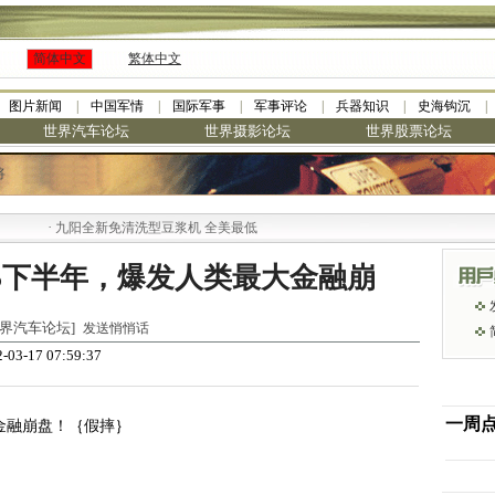
简体中文
繁体中文
图片新闻
中国军情
国际军事
军事评论
兵器知识
史海钩沉
世界汽车论坛
世界摄影论坛
世界股票论坛
将
·
九阳全新免清洗型豆浆机 全美最低
 2025下半年，爆发人类最大金融崩
 [世界汽车论坛]
发送悄悄话
-03-17 07:59:37
一周
最大金融崩盘！｛假摔｝