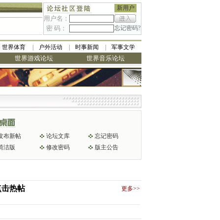
新用户
用户名：
密 码：
忘记密码?
世界体育
户外活动
时事新闻
军事文学
世界游戏论坛
世界音乐论坛
发布新帖
论坛文库
忘记密码
简洁版
修改密码
版主公告
点击热帖
更多>>