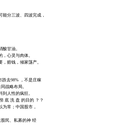
也可能分三波、四波完成，
硝酸甘油。
的，心灵与肉体。
要，赔钱，倾家荡产。
跌去98% ，不是庄稼
共同战略布局。
料到人性的疯狂。
 底 洗 盘 的目的 ？？
习以为常；中国股市，
老股民、私募的神 经