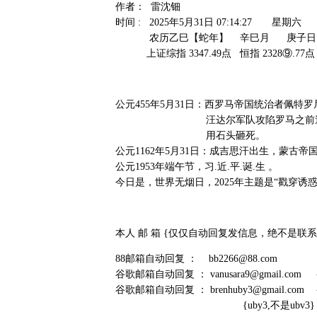
作者： 雷沈钿
时间 : 2025年5月31日 07:14:27 星
农历乙巳【蛇年】 辛巳月 庚子日
上证综指 3347.49点 恒指 2328⑨.77点 
公元455年5月31日：西罗马帝国统治者佩特
汪达尔军队攻陷罗马之前逃离
用石头砸死。
公元1162年5月31日：成吉思汗出生，蒙古帝
公元1953年端午节，习.近.平.诞.生 。
今日是，世界无烟日，2025年主题是“戳穿诱惑
本人 邮 箱 {仅仅自动回复发信息，绝不是联系
88邮箱自动回复 ： bb2266@88.com
谷歌邮箱自动回复 ： vanusara9@gmail.com
谷歌邮箱自动回复 ： brenhuby3@gmail.com
{uby3,不是ubv3}