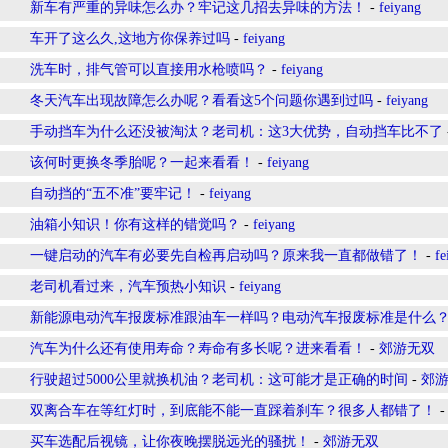
新车有严重的异味怎么办？牢记这几招去异味的方法！
-
feiyang
车开了这么久,这地方你保养过吗
-
feiyang
洗车时，排气管可以直接用水枪喷吗？
-
feiyang
冬天汽车出现故障怎么办呢？看看这5个问题你遇到过吗
-
feiyang
手动挡车为什么还没被淘汰？老司机：这3大优势，自动挡车比不了
该何时更换冬季胎呢？一起来看看！
-
feiyang
自动挡的“五不准”要牢记！
-
feiyang
油箱小知识！你有这样的错觉吗？
-
feiyang
一键启动的汽车有必要先自检再启动吗？原来我一直都做错了！
-
fe
老司机看过来，汽车预热小知识
-
feiyang
新能源电动汽车报废标准跟油车一样吗？电动汽车报废标准是什么
汽车为什么还有使用寿命？寿命有多长呢？进来看看！
-
郊游无双
行驶超过5000公里就换机油？老司机：这可能才是正确的时间
-
郊
双离合车在等红灯时，到底能不能一直踩着刹车？很多人都错了！
买车选配后视镜，让你夜晚摆脱远光的骚扰！
-
郊游无双