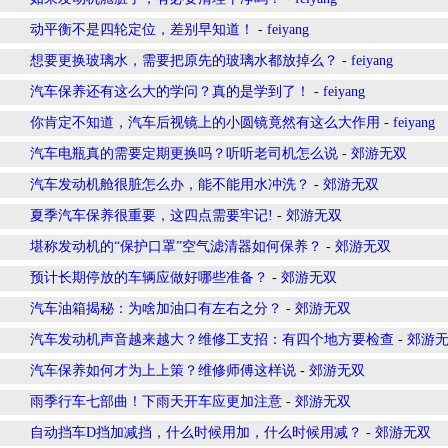
动平衡不是四轮定位，差别早知道！
-
feiyang
想要更换玻璃水，需要把原先的玻璃水都放掉么？
-
feiyang
汽车保养还有这么大的学问？真的是学到了！
-
feiyang
你肯定不知道，汽车后视镜上的小圆镜竟然有这么大作用
-
feiyang
汽车电瓶真的需要定期更换吗？听听老司机怎么说
-
郊游无双
汽车发动机舱很脏怎么办，能不能用水冲洗？
-
郊游无双
夏季汽车保养很重要，这四点需要牢记!
-
郊游无双
堪称发动机的“保护口罩”空气滤清器如何保养？
-
郊游无双
预计长期停放的车辆应做好哪些准备？
-
郊游无双
汽车油箱揭秘：为啥加油口有左右之分？
-
郊游无双
汽车发动机声音越来越大？维修工支招：有四个地方要检查
-
郊游
汽车保养如何才为上上策？维修师傅这样说
-
郊游无双
雨季行车七部曲！下雨天开车应更加注意
-
郊游无双
自动挡车D挡加减挡，什么时候用加，什么时候用减？
-
郊游无双