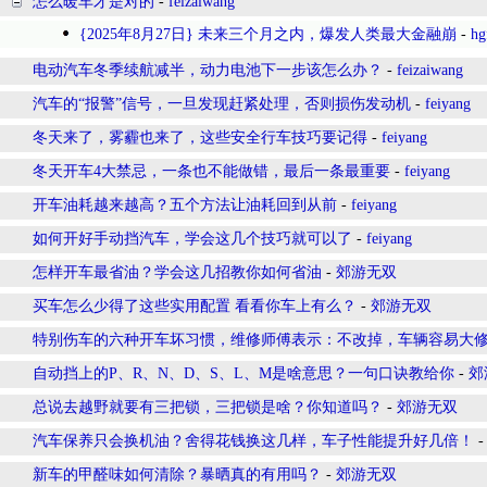
怎么暖车才是对的
-
feizaiwang
{2025年8月27日} 未来三个月之内，爆发人类最大金融崩
-
hg
电动汽车冬季续航减半，动力电池下一步该怎么办？
-
feizaiwang
汽车的“报警”信号，一旦发现赶紧处理，否则损伤发动机
-
feiyang
冬天来了，雾霾也来了，这些安全行车技巧要记得
-
feiyang
冬天开车4大禁忌，一条也不能做错，最后一条最重要
-
feiyang
开车油耗越来越高？五个方法让油耗回到从前
-
feiyang
如何开好手动挡汽车，学会这几个技巧就可以了
-
feiyang
怎样开车最省油？学会这几招教你如何省油
-
郊游无双
买车怎么少得了这些实用配置 看看你车上有么？
-
郊游无双
特别伤车的六种开车坏习惯，维修师傅表示：不改掉，车辆容易大
自动挡上的P、R、N、D、S、L、M是啥意思？一句口诀教给你
-
郊
总说去越野就要有三把锁，三把锁是啥？你知道吗？
-
郊游无双
汽车保养只会换机油？舍得花钱换这几样，车子性能提升好几倍！
新车的甲醛味如何清除？暴晒真的有用吗？
-
郊游无双