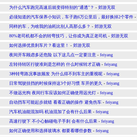
为什么汽车跑完高速后就变得特别的“通透”？
-
郊游无双
必须知道的汽车保养小知识，车子跑6万公里后，最好换掉2个零件
同样的车，为啥我的油耗比别人高那么多？
-
郊游无双
80%老司机都不会的转弯技巧，让你成为真正老司机
-
郊游无双
如何选择优质刹车片？看这里！
-
郊游无双
夜间开车顾虑多还危险 以下这几点一定要注意
-
feiyang
左转待转区行驶准则是怎样的 什么时候转才正确
-
feiyang
3种转弯路况事故频发 为什么得不到车主的重视呢
-
feiyang
日常驾驶挂挡的时候保持这3个好习惯 车开的更久
-
feiyang
不做远光狗 夜间行车应该如何正确使用远光灯
-
feiyang
自动挡车可能起步就错 看看正确的操作 避免伤车
-
feiyang
汽车机油能混加吗 机油混加了会有什么后果
-
feiyang
高速行驶下 不小心触碰电子手刹 会有什么后果
-
feiyang
如何正确使用和选择玻璃水 都要看哪些参数
-
feiyang