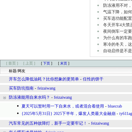
防冻液用不对，
气温下降，如何
买车选功能配置
冬天开车4大禁
夜间倒车一定要
为什么有的车跑
寒冷的冬天，这
自动启停是不是
[ 首页 ]
[ 上页 ]
[
]
[
]
下页
末页
标题/网友
开车怎么降低油耗？比你想象的更简单
-
任性的饼干
买车防坑指南
-
feizaiwang
防冻液能用自来水吗？
-
feizaiwang
夏天可以暂时用一下自来水，或者混合着使用
-
bluecrab
{2025年5月31日} 2025下半年，爆发人类最大金融崩
-
ty611a
汽车常见的五种故障灯，新手一定要牢记！
-
feizaiwang