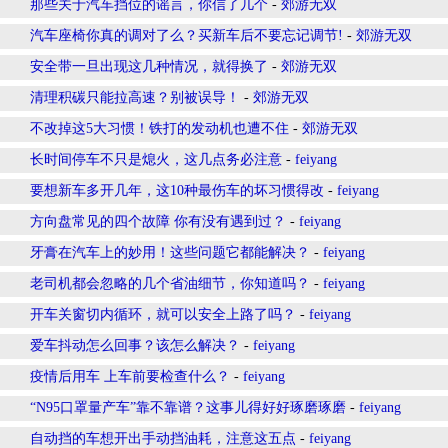
那些关于汽车挡位的谣言，你信了几个
-
郊游无双
汽车座椅你真的调对了么？买新车后不要忘记调节!
-
郊游无双
安全带一旦出现这几种情况，就得换了
-
郊游无双
清理积碳只能拉高速？别被误导！
-
郊游无双
不改掉这5大习惯！铁打的发动机也遭不住
-
郊游无双
长时间停车不只是熄火，这几点务必注意
-
feiyang
要想新车多开几年，这10种最伤车的坏习惯得改
-
feiyang
方向盘常见的四个故障 你有没有遇到过？
-
feiyang
牙膏在汽车上的妙用！这些问题它都能解决？
-
feiyang
老司机都会忽略的几个省油细节，你知道吗？
-
feiyang
开车关窗切内循环，就可以安全上路了吗？
-
feiyang
爱车抖动怎么回事？该怎么解决？
-
feiyang
疫情后用车 上车前要检查什么？
-
feiyang
“N95口罩量产车”靠不靠谱？这事儿得好好琢磨琢磨
-
feiyang
自动挡的车想开出手动挡油耗，注意这五点
-
feiyang