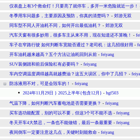
仪表盘上有3个救命灯！只要亮了就停车，多开一米危险就近一步！
冬季用车问题多，主要原因及预防，你真的清楚吗？
-
郊游无双
同车型不同人开油耗不同，如何开出最低油耗？
-
郊游无双
汽车天窗有很多妙用，很多车主从来不用，现在知道还不算晚！
-
fe
车子在窄路行驶 如何判断车宽能否通过？老司机：这几招很好用
-
f
开车油耗越来越高？五个方法让油耗回到从前
-
feiyang
SUV装侧踏和前后保险杠有必要吗？
-
feiyang
车内空调温度调得越高就越费油？这五大误区，你中了几招？
-
feiy
防冻液用不对，可是会毁车的！
-
feiyang
2024年11月29日 } 2025上半年{包含12月}
-
hgf503
气温下降，如何判断汽车蓄电池是否需要更换？
-
feiyang
买车选功能配置，别的可以不要，但这3个可不能不选
-
feiyang
冬天开车4大禁忌，一条也不能做错，最后一条最重要
-
feiyang
夜间倒车一定要注意这几点，关键时刻能救命
-
feiyang