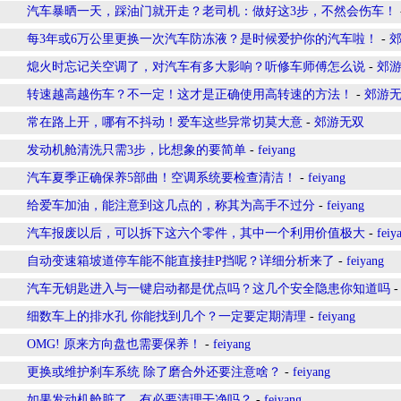
汽车暴晒一天，踩油门就开走？老司机：做好这3步，不然会伤车！
每3年或6万公里更换一次汽车防冻液？是时候爱护你的汽车啦！
-
熄火时忘记关空调了，对汽车有多大影响？听修车师傅怎么说
-
郊
转速越高越伤车？不一定！这才是正确使用高转速的方法！
-
郊游
常在路上开，哪有不抖动！爱车这些异常切莫大意
-
郊游无双
发动机舱清洗只需3步，比想象的要简单
-
feiyang
汽车夏季正确保养5部曲！空调系统要检查清洁！
-
feiyang
给爱车加油，能注意到这几点的，称其为高手不过分
-
feiyang
汽车报废以后，可以拆下这六个零件，其中一个利用价值极大
-
feiy
自动变速箱坡道停车能不能直接挂P挡呢？详细分析来了
-
feiyang
汽车无钥匙进入与一键启动都是优点吗？这几个安全隐患你知道吗
细数车上的排水孔 你能找到几个？一定要定期清理
-
feiyang
OMG! 原来方向盘也需要保养！
-
feiyang
更换或维护刹车系统 除了磨合外还要注意啥？
-
feiyang
如果发动机舱脏了，有必要清理干净吗？
-
feiyang