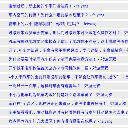
疫情过后，新上路的车手们请注意！
-
feiyang
车内空气的转换！为什么一定要按照规范来？
-
feiyang
爱车上的八个“隐藏功能”，你都用过吗？
-
feiyang
过减速带踩刹车会伤车，那我们过减速带时应该怎么操作才对？
-
汽车有哪些地方要经常检查？这四个地方你不注意，路上抛锚等着
开了8年车才知道，车窗有雾不用暖风吹，学会这招，车窗贼敞亮
-
为什么要及时清理汽车积碳？清理也要注意方法！
-
郊游无双
开车找不准车轮位置怎么办？老司机教你一招
-
郊游无双
4个关于汽车的重要日期必须要记牢，不然会让汽车提前“退休”！
-
一周只开一次车，这样对车会有危害吗？
-
郊游无双
不小心把车钥匙锁车内该如何是好？别砸车窗了
-
郊游无双
车存在4个误区，现在改正还来得及，别等出事再后悔！
-
郊游无双
车主快看看吧，发动机怠速时有轻微并且有节奏的抖动是怎么回事
盘点保养汽车的几大误区！你有没有经常在犯呢？
-
feiyang