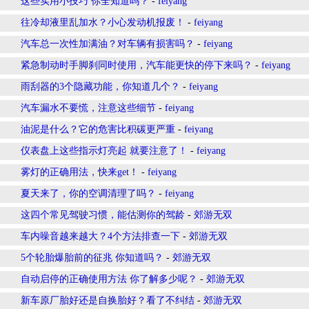
这些实用小技巧 你全知道吗？
-
feiyang
往冷却液里乱加水？小心发动机报废！
-
feiyang
汽车总一次性加满油？对车辆有损害吗？
-
feiyang
紧急制动时手脚刹同时使用，汽车能更快的停下来吗？
-
feiyang
雨刮器的3个隐藏功能，你知道几个？
-
feiyang
汽车漏水不要慌，注意这些细节
-
feiyang
油泥是什么？它的危害比积碳更严重
-
feiyang
仪表盘上这些指示灯亮起 就要注意了！
-
feiyang
雾灯的正确用法，快来get！
-
feiyang
夏天来了，你的空调清理了吗？
-
feiyang
这四个常见驾驶习惯，能估测你的驾龄
-
郊游无双
车内噪音越来越大？4个方法排查一下
-
郊游无双
5个轮胎爆胎前的征兆 你知道吗？
-
郊游无双
自动启停的正确使用方法 你了解多少呢？
-
郊游无双
新车原厂胎好还是自换胎好？看了不纠结
-
郊游无双