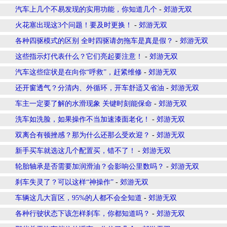
汽车上几个不易发现的实用功能，你知道几个
-
郊游无双
火花塞出现这3个问题！要及时更换！
-
郊游无双
各种四驱模式的区别 全时四驱请勿拖车是真是假？
-
郊游无双
这些指示灯代表什么？它们亮起要注意！
-
郊游无双
汽车这些症状是在向你“呼救”，赶紧维修
-
郊游无双
还开窗透气？分清内、外循环，开车舒适又省油
-
郊游无双
车主一定要了解的水滑现象 关键时刻能保命
-
郊游无双
洗车如洗脸，如果操作不当加速漆面老化！
-
郊游无双
双离合有顿挫感？那为什么还那么受欢迎？
-
郊游无双
新手买车就选这几个配置买，错不了！
-
郊游无双
轮胎轴承是否需要加润滑油？会影响公里数吗？
-
郊游无双
刹车失灵了？可以这样“神操作”
-
郊游无双
车辆这几大盲区，95%的人都不会全知道
-
郊游无双
各种行驶状态下该怎样刹车，你都知道吗？
-
郊游无双