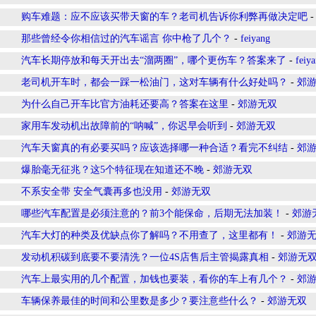
购车难题：应不应该买带天窗的车？老司机告诉你利弊再做决定吧
那些曾经令你相信过的汽车谣言 你中枪了几个？
-
feiyang
汽车长期停放和每天开出去“溜两圈”，哪个更伤车？答案来了
-
feiy
老司机开车时，都会一踩一松油门，这对车辆有什么好处吗？
-
郊
为什么自己开车比官方油耗还要高？答案在这里
-
郊游无双
家用车发动机出故障前的“呐喊”，你迟早会听到
-
郊游无双
汽车天窗真的有必要买吗？应该选择哪一种合适？看完不纠结
-
郊
爆胎毫无征兆？这5个特征现在知道还不晚
-
郊游无双
不系安全带 安全气囊再多也没用
-
郊游无双
哪些汽车配置是必须注意的？前3个能保命，后期无法加装！
-
郊游
汽车大灯的种类及优缺点你了解吗？不用查了，这里都有！
-
郊游
发动机积碳到底要不要清洗？一位4S店售后主管揭露真相
-
郊游无
汽车上最实用的几个配置，加钱也要装，看你的车上有几个？
-
郊
车辆保养最佳的时间和公里数是多少？要注意些什么？
-
郊游无双