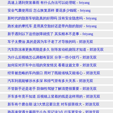
高速上遇到突发暴雨 有什么办法可以处理呢
-
feiyang
安全气囊使用后 怎么恢复原样 要花多少钱呢
-
feiyang
新时代的隐形车钥匙真的好用吗 没有安全隐患吗
-
feiyang
跑长途的摩托车 是用真空胎好还是带内胎的胎好
-
feiyang
新手遇到以下这些故障就慌了 其实根本不是事
-
feiyang
车子太费油 真的是因为车子老了才导致的吗
-
郊游无双
汽车防冻液更换周期是多久 别等发动机烧毁才知道
-
郊游无双
为什么后视镜怎么调都有盲区 分享一些小技巧
-
郊游无双
如何应对开车中出现的突发情况 看看这篇文章
-
郊游无双
经常被忽略的车内接口 用对了既能省钱又能省心
-
郊游无双
汽车到底能够涉水多深 和排气管有多大关系
-
郊游无双
不管新手还是老手 防御性驾驶了解清楚很重要
-
郊游无双
开车多年竟不知道 后视镜上竖着的线是这样用的
-
郊游无双
新车有个磨合期 这3大禁忌要注意 对车损害很大
-
郊游无双
跑高速突遇大暴雨怎么办 牢记这3点 行车更安全
-
郊游无双