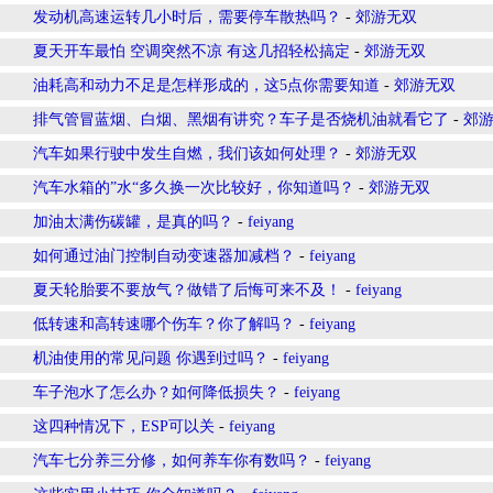
发动机高速运转几小时后，需要停车散热吗？
-
郊游无双
夏天开车最怕 空调突然不凉 有这几招轻松搞定
-
郊游无双
油耗高和动力不足是怎样形成的，这5点你需要知道
-
郊游无双
排气管冒蓝烟、白烟、黑烟有讲究？车子是否烧机油就看它了
-
郊
汽车如果行驶中发生自燃，我们该如何处理？
-
郊游无双
汽车水箱的”水“多久换一次比较好，你知道吗？
-
郊游无双
加油太满伤碳罐，是真的吗？
-
feiyang
如何通过油门控制自动变速器加减档？
-
feiyang
夏天轮胎要不要放气？做错了后悔可来不及！
-
feiyang
低转速和高转速哪个伤车？你了解吗？
-
feiyang
机油使用的常见问题 你遇到过吗？
-
feiyang
车子泡水了怎么办？如何降低损失？
-
feiyang
这四种情况下，ESP可以关
-
feiyang
汽车七分养三分修，如何养车你有数吗？
-
feiyang