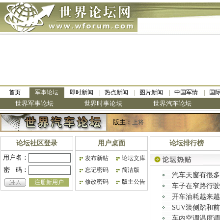
首页
军事论坛
即时新闻
热点新闻
图片新闻
中国军情
国
世界军事论坛
世界时事论坛
世界汽车论坛
版主：
上将
论坛社区登录
用户桌面
论坛排行榜
用户名：
发布新帖
论坛文库
密
码：
忘记密码
简洁版
汽车天窗有很多
修改密码
版主公告
注册新用户
车子在窄路行驶
开车油耗越来越
SUV装侧踏和
车内空调温度调