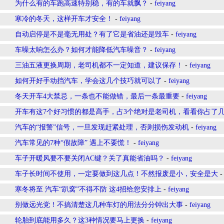
为什么有的车跑高速特别稳，有的车就飘？
-
feiyang
寒冷的冬天，这样开车才安全！
-
feiyang
自动启停是不是毫无用处？有了它是省油还是毁车
-
feiyang
车噪太响怎么办？如何才能降低汽车噪音？
-
feiyang
三油五液更换周期，老司机都不一定知道，建议保存！
-
feiyang
如何开好手动挡汽车，学会这几个技巧就可以了
-
feiyang
冬天开车4大禁忌，一条也不能做错，最后一条最重要
-
feiyang
开车有这7个好习惯的都是高手，占3个绝对是老司机，看看你占了
汽车的“报警”信号，一旦发现赶紧处理，否则损伤发动机
-
feiyang
汽车常见的7种“假故障” 遇上不要慌！
-
feiyang
车子开暖风要不要关闭AC键？关了真能省油吗？
-
feiyang
车子长时间不使用，一定要做到这几点！不然报废是小，安全是大
寒冬将至 汽车“趴窝”不得不防 这4招给您安排上
-
feiyang
别做远光党！不搞清楚这几种车灯的用法分分钟出大事
-
feiyang
轮胎到底能用多久？这3种情况要马上更换
-
feiyang