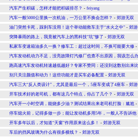
汽车产生积碳，怎样才能把积碳排尽？
-
feiyang
汽车一般5000公里换一次机油，一万公里不换会怎样？
-
郊游无双
油门突然卡死，踩刹车没用！这个举动能救车主于“水火之中”
-
郊游
突降暴雨的路上，我竟被汽车上的黑科技“坑”惨了
-
郊游无双
私家车变速箱油多久一换？修车工：超过这时间，不换可能要大修
汽车发动机动力不足，没亮故障灯汽修厂也查不出原因，我该怎么
跑高速汽车发动机转速越低越好？专家不赞同：还没到这数别出来
别只关注颜值和动力！这些功能才是买车必备配置
-
郊游无双
汽车三大“反人类设计”，尤其是最后一个，5座车变成了4座车
-
郊游
开车技术好的老司机，都有这几个特点，你占了几个？
-
郊游无双
汽车开一小时空调，能烧多少油？测试结果出来老司机打脸：尴尬
停车熄火前，记得多做一步；能让发动机多用5年，一般人不告诉他
开车多年以后，才知道“天窗”作用原来这么多！
-
郊游无双
车后的挡风玻璃为什么有很多横线？
-
郊游无双