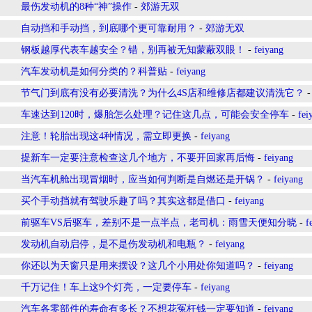
最伤发动机的8种“神”操作
-
郊游无双
自动挡和手动挡，到底哪个更可靠耐用？
-
郊游无双
钢板越厚代表车越安全？错，别再被无知蒙蔽双眼！
-
feiyang
汽车发动机是如何分类的？科普贴
-
feiyang
节气门到底有没有必要清洗？为什么4S店和维修店都建议清洗它？
车速达到120时，爆胎怎么处理？记住这几点，可能会安全停车
-
fei
注意！轮胎出现这4种情况，需立即更换
-
feiyang
提新车一定要注意检查这几个地方，不要开回家再后悔
-
feiyang
当汽车机舱出现冒烟时，应当如何判断是自燃还是开锅？
-
feiyang
买个手动挡就有驾驶乐趣了吗？其实这都是借口
-
feiyang
前驱车VS后驱车，差别不是一点半点，老司机：雨雪天便知分晓
-
f
发动机自动启停，是不是伤发动机和电瓶？
-
feiyang
你还以为天窗只是用来摆设？这几个小用处你知道吗？
-
feiyang
千万记住！车上这9个灯亮，一定要停车
-
feiyang
汽车各零部件的寿命有多长？不想花冤枉钱一定要知道
-
feiyang